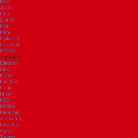
НМК
Aston
Etna
Everest
Mcz
Meta
Ecokamin
Prometall
MORSØ
Термофор
Edilkamin
Hark
Invicta
Kaw-Met
Kratki
Lincar
MBS
Nordica
Новаслав
Tim Sistem
Romotop
Supra
Thorma