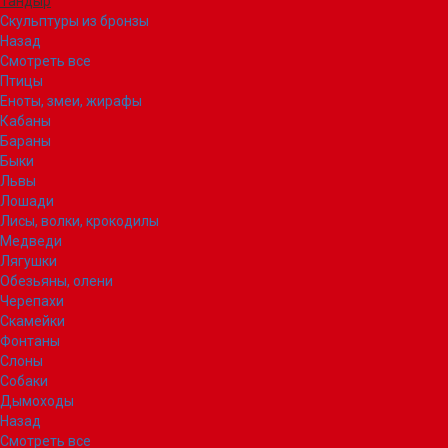
Тандыр
Скульптуры из бронзы
Назад
Смотреть все
Птицы
Еноты, змеи, жирафы
Кабаны
Бараны
Быки
Львы
Лошади
Лисы, волки, крокодилы
Медведи
Лягушки
Обезьяны, олени
Черепахи
Скамейки
Фонтаны
Слоны
Собаки
Дымоходы
Назад
Смотреть все