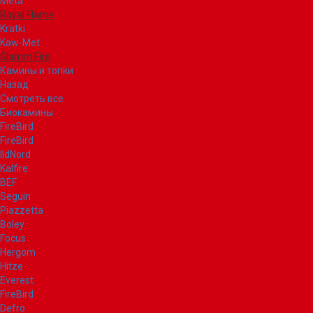
Meta
Royal Flame
Kratki
Kaw-Met
Glamm Fire
Камины и топки
Назад
Смотреть все
Биокамины
FireBird
FireBird
IldNord
Kalfire
BEF
Seguin
Piazzetta
Boley
Focus
Hergom
Hitze
Everest
FireBird
Defro