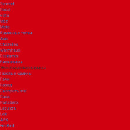
Schmid
Rocal
Echa
Mcz
Meta
Каминные топки
Axis
Chazelles
Warmhaus
Ecokamin
Биокамины
Электрические камины
Газовые камины
Печи
Назад
Смотреть все
Guca
Panadero
Lacunza
Loki
ABX
FireBird