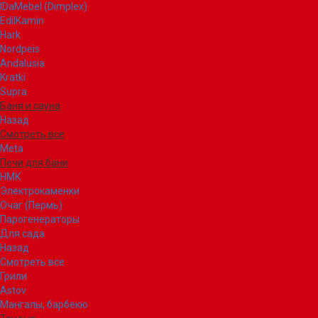
IDaMebel (Dimplex)
EdilKamin
Hark
Nordpeis
Andalusia
Kratki
Supra
Баня и сауна
Назад
Смотреть все
Meta
Печи для бани
НМК
Электрокаменки
Очаг (Пермь)
Парогенераторы
Для сада
Назад
Смотреть все
Грили
Astov
Мангалы, барбекю