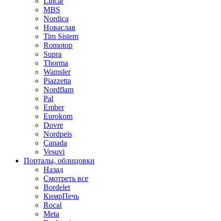
Lincar
MBS
Nordica
Новаслав
Tim Sistem
Romotop
Supra
Thorma
Wamsler
Piazzetta
Nordflam
Pal
Ember
Eurokom
Dovre
Nordpeis
Canada
Vesuvi
Порталы, облицовки
Назад
Смотреть все
Bordelet
КимрПечь
Rocal
Meta