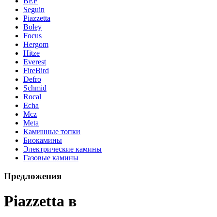
BEF
Seguin
Piazzetta
Boley
Focus
Hergom
Hitze
Everest
FireBird
Defro
Schmid
Rocal
Echa
Mcz
Meta
Каминные топки
Биокамины
Электрические камины
Газовые камины
Предложения
Piazzetta в