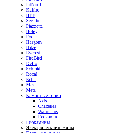
IldNord
Kalfire
BEF
Seguin
Piazzetta
Boley
Focus
Hergom
Hitze
Everest
FireBird
Defro
Schmid
Rocal
Echa
Mcz
Meta
Каминные топки
Axis
Chazelles
Warmhaus
Ecokamin
Биокамины
Электрические камины
Газовые камины