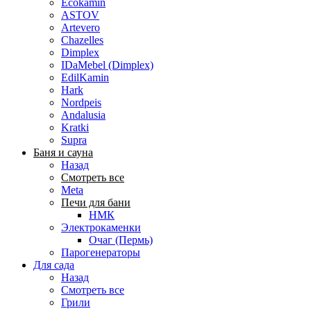
Ecokamin
ASTOV
Artevero
Chazelles
Dimplex
IDaMebel (Dimplex)
EdilKamin
Hark
Nordpeis
Andalusia
Kratki
Supra
Баня и сауна
Назад
Смотреть все
Meta
Печи для бани
НМК
Электрокаменки
Очаг (Пермь)
Парогенераторы
Для сада
Назад
Смотреть все
Грили