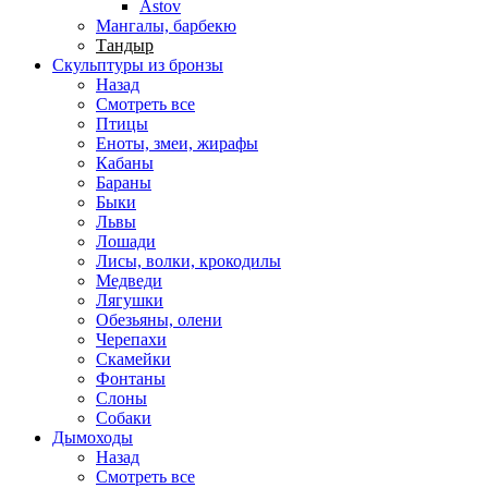
Astov
Мангалы, барбекю
Тандыр
Скульптуры из бронзы
Назад
Смотреть все
Птицы
Еноты, змеи, жирафы
Кабаны
Бараны
Быки
Львы
Лошади
Лисы, волки, крокодилы
Медведи
Лягушки
Обезьяны, олени
Черепахи
Скамейки
Фонтаны
Слоны
Собаки
Дымоходы
Назад
Смотреть все