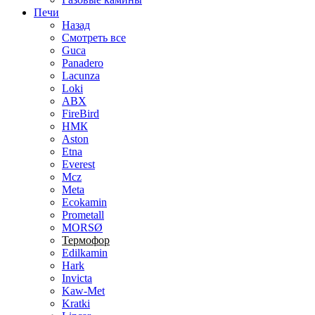
Печи
Назад
Смотреть все
Guca
Panadero
Lacunza
Loki
ABX
FireBird
НМК
Aston
Etna
Everest
Mcz
Meta
Ecokamin
Prometall
MORSØ
Термофор
Edilkamin
Hark
Invicta
Kaw-Met
Kratki