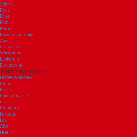
Schmid
Rocal
Echa
Mcz
Meta
Каминные топки
Axis
Chazelles
Warmhaus
Ecokamin
Биокамины
Электрические камины
Газовые камины
Печи
Назад
Смотреть все
Guca
Panadero
Lacunza
Loki
ABX
FireBird