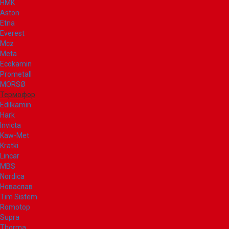
НМК
Aston
Etna
Everest
Mcz
Meta
Ecokamin
Prometall
MORSØ
Термофор
Edilkamin
Hark
Invicta
Kaw-Met
Kratki
Lincar
MBS
Nordica
Новаслав
Tim Sistem
Romotop
Supra
Thorma