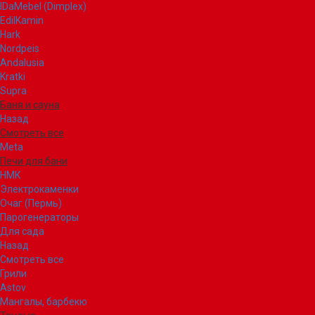
IDaMebel (Dimplex)
EdilKamin
Hark
Nordpeis
Andalusia
Kratki
Supra
Баня и сауна
Назад
Смотреть все
Meta
Печи для бани
НМК
Электрокаменки
Очаг (Пермь)
Парогенераторы
Для сада
Назад
Смотреть все
Грили
Astov
Мангалы, барбекю