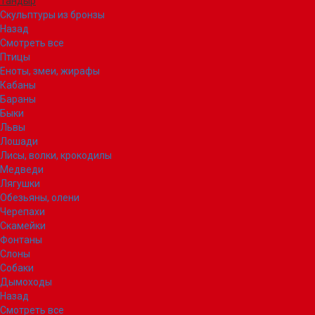
Тандыр
Скульптуры из бронзы
Назад
Смотреть все
Птицы
Еноты, змеи, жирафы
Кабаны
Бараны
Быки
Львы
Лошади
Лисы, волки, крокодилы
Медведи
Лягушки
Обезьяны, олени
Черепахи
Скамейки
Фонтаны
Слоны
Собаки
Дымоходы
Назад
Смотреть все