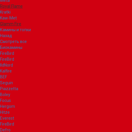
Meta
Royal Flame
Kratki
Kaw-Met
Glamm Fire
Камины и топки
Назад
Смотреть все
Биокамины
FireBird
FireBird
IldNord
Kalfire
BEF
Seguin
Piazzetta
Boley
Focus
Hergom
Hitze
Everest
FireBird
Defro