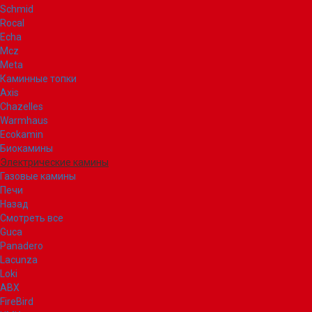
Schmid
Rocal
Echa
Mcz
Meta
Каминные топки
Axis
Chazelles
Warmhaus
Ecokamin
Биокамины
Электрические камины
Газовые камины
Печи
Назад
Смотреть все
Guca
Panadero
Lacunza
Loki
ABX
FireBird