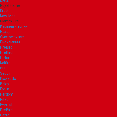
Meta
Royal Flame
Kratki
Kaw-Met
Glamm Fire
Камины и топки
Назад
Смотреть все
Биокамины
FireBird
FireBird
IldNord
Kalfire
BEF
Seguin
Piazzetta
Boley
Focus
Hergom
Hitze
Everest
FireBird
Defro