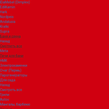
IDaMebel (Dimplex)
EdilKamin
Hark
Nordpeis
Andalusia
Kratki
Supra
Баня и сауна
Назад
Смотреть все
Meta
Печи для бани
НМК
Электрокаменки
Очаг (Пермь)
Парогенераторы
Для сада
Назад
Смотреть все
Грили
Astov
Мангалы, барбекю