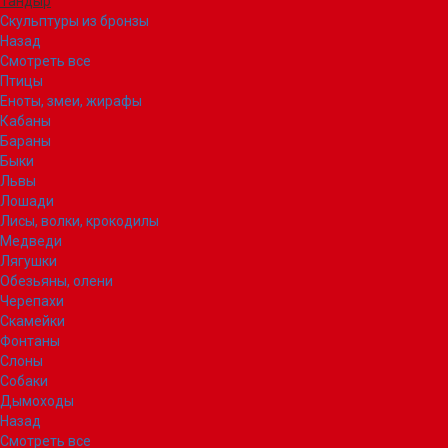
Тандыр
Скульптуры из бронзы
Назад
Смотреть все
Птицы
Еноты, змеи, жирафы
Кабаны
Бараны
Быки
Львы
Лошади
Лисы, волки, крокодилы
Медведи
Лягушки
Обезьяны, олени
Черепахи
Скамейки
Фонтаны
Слоны
Собаки
Дымоходы
Назад
Смотреть все