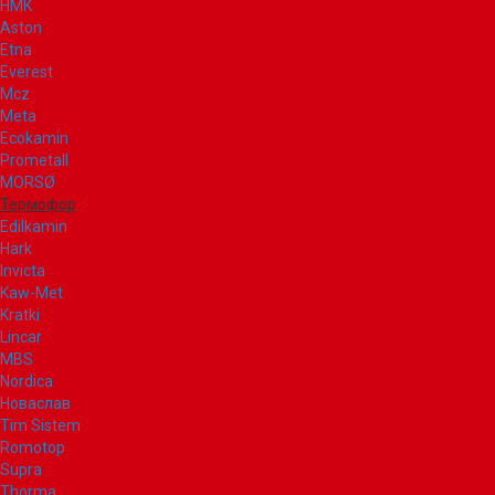
НМК
Aston
Etna
Everest
Mcz
Meta
Ecokamin
Prometall
MORSØ
Термофор
Edilkamin
Hark
Invicta
Kaw-Met
Kratki
Lincar
MBS
Nordica
Новаслав
Tim Sistem
Romotop
Supra
Thorma