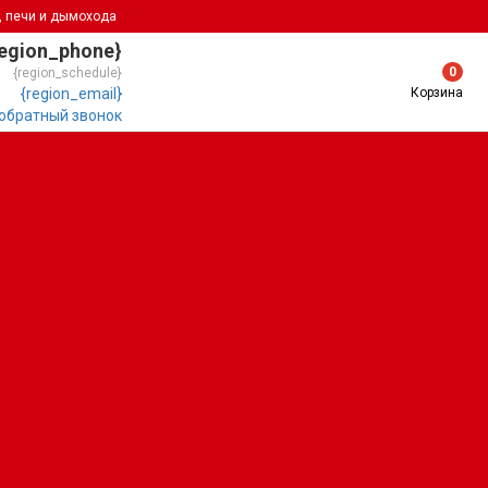
, печи и дымохода
region_phone}
0
{region_schedule}
Корзина
{region_email}
 обратный звонок