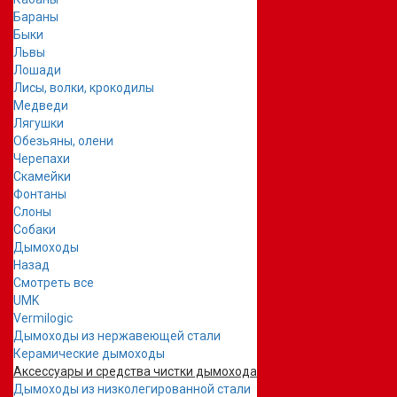
Бараны
Быки
Львы
Лошади
Лисы, волки, крокодилы
Медведи
Лягушки
Обезьяны, олени
Черепахи
Скамейки
Фонтаны
Слоны
Собаки
Дымоходы
Назад
Смотреть все
UMK
Vermilogic
Дымоходы из нержавеющей стали
Керамические дымоходы
Аксессуары и средства чистки дымохода
Дымоходы из низколегированной стали