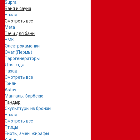
Supra
Баня и сауна
Назад
Смотреть все
Meta
Печи для бани
НМК
Электрокаменки
Очаг (Пермь)
Парогенераторы
Для сада
Назад
Смотреть все
Грили
Astov
Мангалы, барбекю
Тандыр
Скульптуры из бронзы
Назад
Смотреть все
Птицы
Еноты, змеи, жирафы
Кабаны