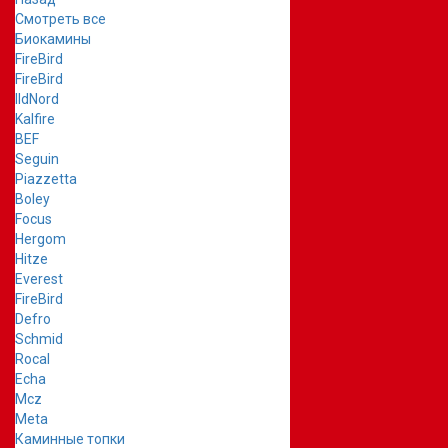
Смотреть все
Биокамины
FireBird
FireBird
IldNord
Kalfire
BEF
Seguin
Piazzetta
Boley
Focus
Hergom
Hitze
Everest
FireBird
Defro
Schmid
Rocal
Echa
Mcz
Meta
Каминные топки