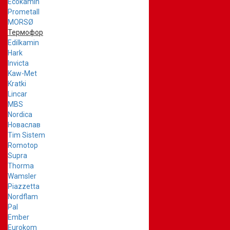
Ecokamin
Prometall
MORSØ
Термофор
Edilkamin
Hark
Invicta
Kaw-Met
Kratki
Lincar
MBS
Nordica
Новаслав
Tim Sistem
Romotop
Supra
Thorma
Wamsler
Piazzetta
Nordflam
Pal
Ember
Eurokom