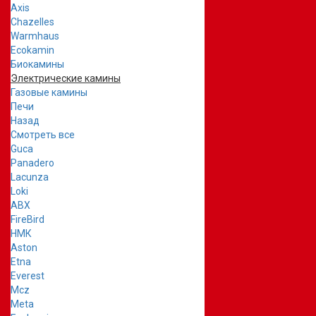
Axis
Chazelles
Warmhaus
Ecokamin
Биокамины
Электрические камины
Газовые камины
Печи
Назад
Смотреть все
Guca
Panadero
Lacunza
Loki
ABX
FireBird
НМК
Aston
Etna
Everest
Mcz
Meta