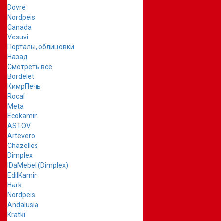
Dovre
Nordpeis
Canada
Vesuvi
Порталы, облицовки
Назад
Смотреть все
Bordelet
КимрПечь
Rocal
Meta
Ecokamin
ASTOV
Artevero
Chazelles
Dimplex
IDaMebel (Dimplex)
EdilKamin
Hark
Nordpeis
Andalusia
Kratki