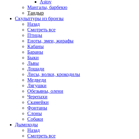
Astov
Мангалы, барбекю
Тандыр
Скульптуры из бронзы
Назад
Смотреть все
Птицы
Еноты, змеи, жирафы
Кабаны
Бараны
Быки
Львы
Лошади
Лисы, волки, крокодилы
Медведи
Лягушки
Обезьяны, олени
Черепахи
Скамейки
Фонтаны
Слоны
Собаки
Дымоходы
Назад
Смотреть все