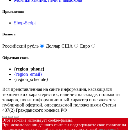
Монтаж камина, печи и дымохода
Приложения
Shop-Script
Валюта
Российский рубль
Доллар США
Евро
Обратная связь
{region_phone}
{region_email}
{region_schedule}
Вся представленная на сайте информация, касающаяся
технических характеристик, наличия на складе, стоимости
товаров, носит информационный характер и не является
публичной офертой, определяемой положениями Статьи
437(2) Гражданского кодекса РФ
Этот веб-сайт использует cookie-файлы.
При использовании данного сайта вы подтверждаете свое согласие на
использование cookie-файлов в соответствии с нашей
политикой