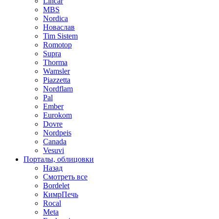
Lincar
MBS
Nordica
Новаслав
Tim Sistem
Romotop
Supra
Thorma
Wamsler
Piazzetta
Nordflam
Pal
Ember
Eurokom
Dovre
Nordpeis
Canada
Vesuvi
Порталы, облицовки
Назад
Смотреть все
Bordelet
КимрПечь
Rocal
Meta