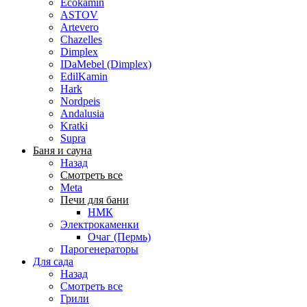
Ecokamin
ASTOV
Artevero
Chazelles
Dimplex
IDaMebel (Dimplex)
EdilKamin
Hark
Nordpeis
Andalusia
Kratki
Supra
Баня и сауна
Назад
Смотреть все
Meta
Печи для бани
НМК
Электрокаменки
Очаг (Пермь)
Парогенераторы
Для сада
Назад
Смотреть все
Грили