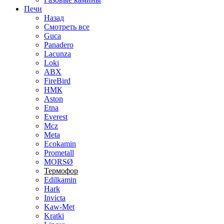
Печи
Назад
Смотреть все
Guca
Panadero
Lacunza
Loki
ABX
FireBird
НМК
Aston
Etna
Everest
Mcz
Meta
Ecokamin
Prometall
MORSØ
Термофор
Edilkamin
Hark
Invicta
Kaw-Met
Kratki