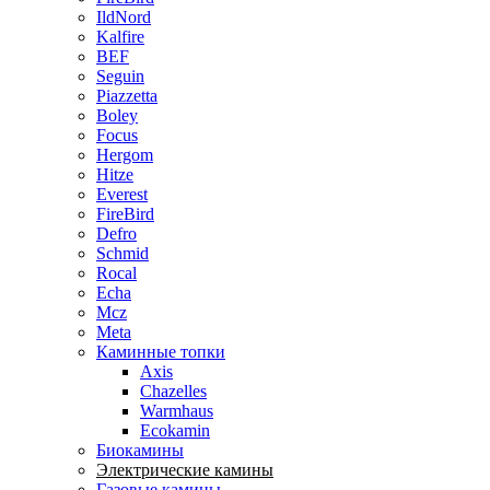
IldNord
Kalfire
BEF
Seguin
Piazzetta
Boley
Focus
Hergom
Hitze
Everest
FireBird
Defro
Schmid
Rocal
Echa
Mcz
Meta
Каминные топки
Axis
Chazelles
Warmhaus
Ecokamin
Биокамины
Электрические камины
Газовые камины