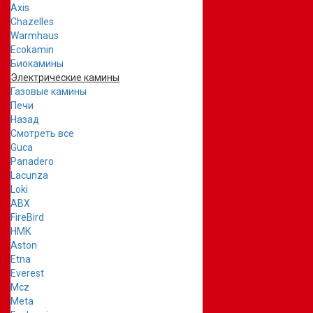
Axis
Chazelles
Warmhaus
Ecokamin
Биокамины
Электрические камины
Газовые камины
Печи
Назад
Смотреть все
Guca
Panadero
Lacunza
Loki
ABX
FireBird
НМК
Aston
Etna
Everest
Mcz
Meta