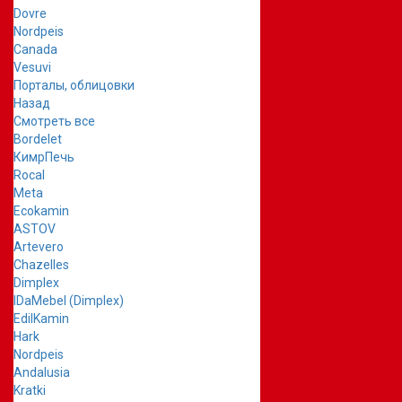
Dovre
Nordpeis
Canada
Vesuvi
Порталы, облицовки
Назад
Смотреть все
Bordelet
КимрПечь
Rocal
Meta
Ecokamin
ASTOV
Artevero
Chazelles
Dimplex
IDaMebel (Dimplex)
EdilKamin
Hark
Nordpeis
Andalusia
Kratki