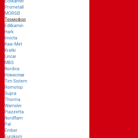
Ecokamin
Prometall
MORSØ
Термофор
Edilkamin
Hark
Invicta
Kaw-Met
Kratki
Lincar
MBS
Nordica
Новаслав
Tim Sistem
Romotop
Supra
Thorma
Wamsler
Piazzetta
Nordflam
Pal
Ember
Eurokom