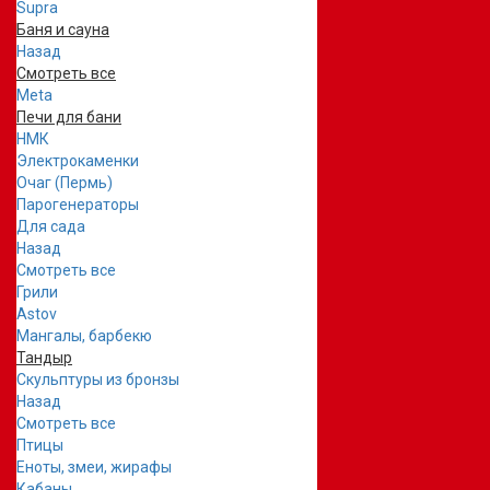
Supra
Баня и сауна
Назад
Смотреть все
Meta
Печи для бани
НМК
Электрокаменки
Очаг (Пермь)
Парогенераторы
Для сада
Назад
Смотреть все
Грили
Astov
Мангалы, барбекю
Тандыр
Скульптуры из бронзы
Назад
Смотреть все
Птицы
Еноты, змеи, жирафы
Кабаны