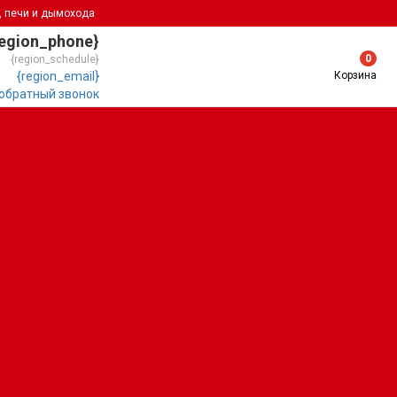
, печи и дымохода
region_phone}
0
{region_schedule}
Корзина
{region_email}
 обратный звонок