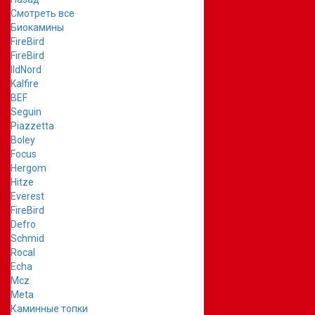
Смотреть все
Биокамины
FireBird
FireBird
IldNord
Kalfire
BEF
Seguin
Piazzetta
Boley
Focus
Hergom
Hitze
Everest
FireBird
Defro
Schmid
Rocal
Echa
Mcz
Meta
Каминные топки