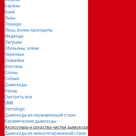
Бараны
Быки
Львы
Лошади
Лисы, волки, крокодилы
Медведи
Лягушки
Обезьяны, олени
Черепахи
Скамейки
Фонтаны
Слоны
Собаки
Дымоходы
Назад
Смотреть все
UMK
Vermilogic
Дымоходы из нержавеющей стали
Керамические дымоходы
Аксессуары и средства чистки дымохода
Дымоходы из низколегированной стали