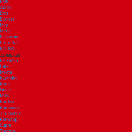
НМК
Aston
Etna
Everest
Mcz
Meta
Ecokamin
Prometall
MORSØ
Термофор
Edilkamin
Hark
Invicta
Kaw-Met
Kratki
Lincar
MBS
Nordica
Новаслав
Tim Sistem
Romotop
Supra
Thorma