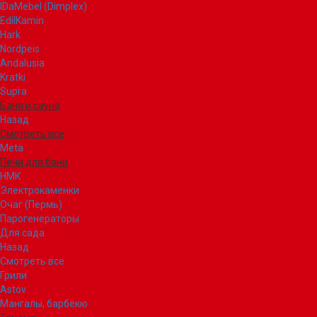
IDaMebel (Dimplex)
EdilKamin
Hark
Nordpeis
Andalusia
Kratki
Supra
Баня и сауна
Назад
Смотреть все
Meta
Печи для бани
НМК
Электрокаменки
Очаг (Пермь)
Парогенераторы
Для сада
Назад
Смотреть все
Грили
Astov
Мангалы, барбекю