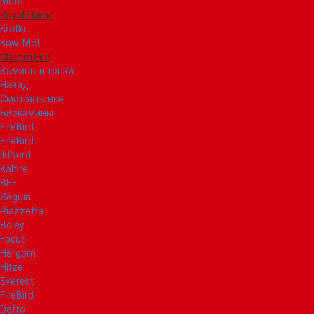
Meta
Royal Flame
Kratki
Kaw-Met
Glamm Fire
Камины и топки
Назад
Смотреть все
Биокамины
FireBird
FireBird
IldNord
Kalfire
BEF
Seguin
Piazzetta
Boley
Focus
Hergom
Hitze
Everest
FireBird
Defro