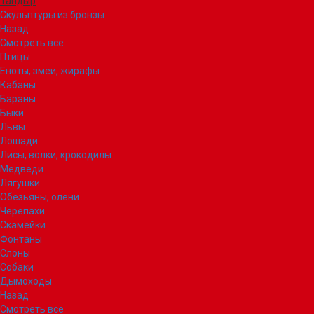
Тандыр
Скульптуры из бронзы
Назад
Смотреть все
Птицы
Еноты, змеи, жирафы
Кабаны
Бараны
Быки
Львы
Лошади
Лисы, волки, крокодилы
Медведи
Лягушки
Обезьяны, олени
Черепахи
Скамейки
Фонтаны
Слоны
Собаки
Дымоходы
Назад
Смотреть все