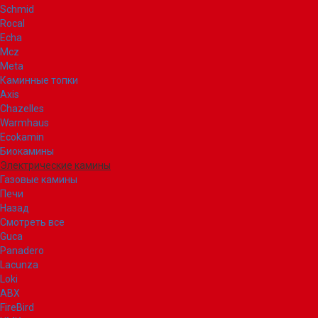
Schmid
Rocal
Echa
Mcz
Meta
Каминные топки
Axis
Chazelles
Warmhaus
Ecokamin
Биокамины
Электрические камины
Газовые камины
Печи
Назад
Смотреть все
Guca
Panadero
Lacunza
Loki
ABX
FireBird