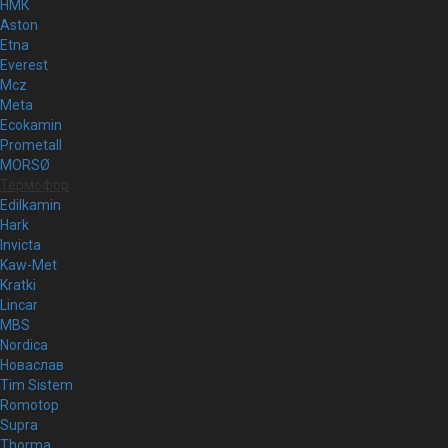
НМК
Aston
Etna
Everest
Mcz
Meta
Ecokamin
Prometall
MORSØ
Термофор
Edilkamin
Hark
Invicta
Kaw-Met
Kratki
Lincar
MBS
Nordica
Новаслав
Tim Sistem
Romotop
Supra
Thorma