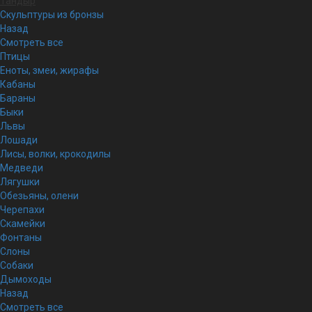
Тандыр
Скульптуры из бронзы
Назад
Смотреть все
Птицы
Еноты, змеи, жирафы
Кабаны
Бараны
Быки
Львы
Лошади
Лисы, волки, крокодилы
Медведи
Лягушки
Обезьяны, олени
Черепахи
Скамейки
Фонтаны
Слоны
Собаки
Дымоходы
Назад
Смотреть все