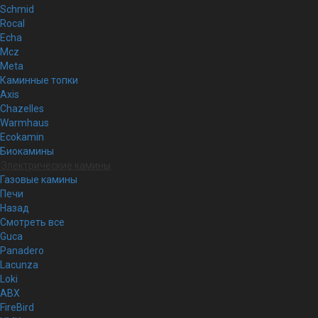
Schmid
Rocal
Echa
Mcz
Meta
Каминные топки
Axis
Chazelles
Warmhaus
Ecokamin
Биокамины
Электрические камины
Газовые камины
Печи
Назад
Смотреть все
Guca
Panadero
Lacunza
Loki
ABX
FireBird