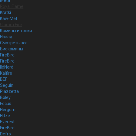
Meta
Royal Flame
Kratki
Kaw-Met
Glamm Fire
Камины и топки
Назад
Смотреть все
Биокамины
FireBird
FireBird
IldNord
Kalfire
BEF
Seguin
Piazzetta
Boley
Focus
Hergom
Hitze
Everest
FireBird
Defro