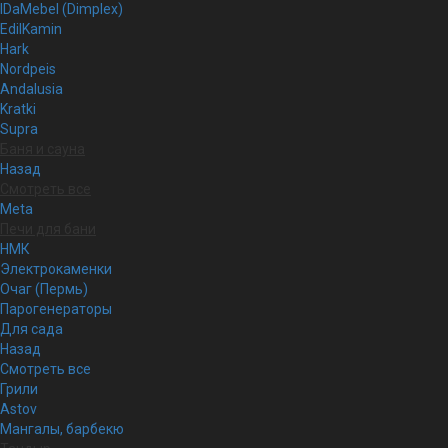
IDaMebel (Dimplex)
EdilKamin
Hark
Nordpeis
Andalusia
Kratki
Supra
Баня и сауна
Назад
Смотреть все
Meta
Печи для бани
НМК
Электрокаменки
Очаг (Пермь)
Парогенераторы
Для сада
Назад
Смотреть все
Грили
Astov
Мангалы, барбекю