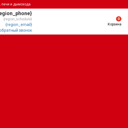
, печи и дымохода
region_phone}
0
{region_schedule}
Корзина
{region_email}
 обратный звонок