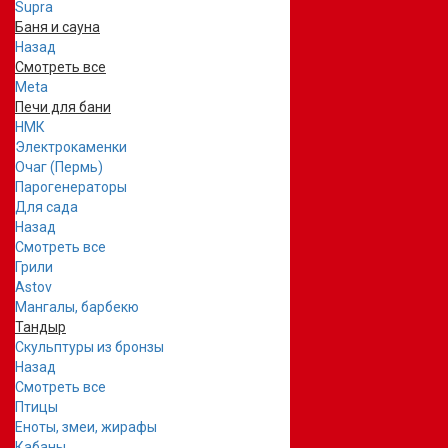
Supra
Баня и сауна
Назад
Смотреть все
Meta
Печи для бани
НМК
Электрокаменки
Очаг (Пермь)
Парогенераторы
Для сада
Назад
Смотреть все
Грили
Astov
Мангалы, барбекю
Тандыр
Скульптуры из бронзы
Назад
Смотреть все
Птицы
Еноты, змеи, жирафы
Кабаны