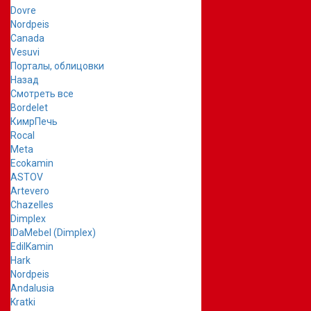
Dovre
Nordpeis
Canada
Vesuvi
Порталы, облицовки
Назад
Смотреть все
Bordelet
КимрПечь
Rocal
Meta
Ecokamin
ASTOV
Artevero
Chazelles
Dimplex
IDaMebel (Dimplex)
EdilKamin
Hark
Nordpeis
Andalusia
Kratki