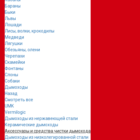
Бараны
Быки
Львы
Лошади
Лисы, волки, крокодилы
Медведи
Лягушки
Обезьяны, олени
Черепахи
Скамейки
Фонтаны
Слоны
Собаки
Дымоходы
Назад
Смотреть все
UMK
Vermilogic
Дымоходы из нержавеющей стали
Керамические дымоходы
Аксессуары и средства чистки дымохода
Дымоходы из низколегированной стали