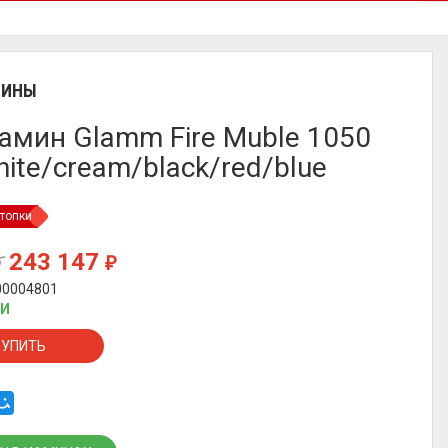
МИНЫ
амин Glamm Fire Muble 1050
hite/cream/black/red/blue
топки
243 147
₽
₽
00004801
ИИ
КУПИТЬ