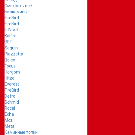
Смотреть все
Биокамины
FireBird
FireBird
IldNord
Kalfire
BEF
Seguin
Piazzetta
Boley
Focus
Hergom
Hitze
Everest
FireBird
Defro
Schmid
Rocal
Echa
Mcz
Meta
Каминные топки