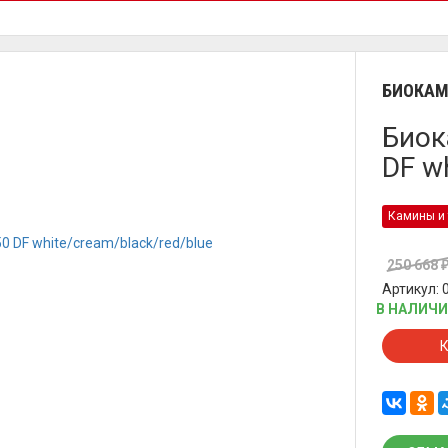
БИОКА
Биок
DF w
Камины и 
250 668
Артикул: 
В НАЛИЧ