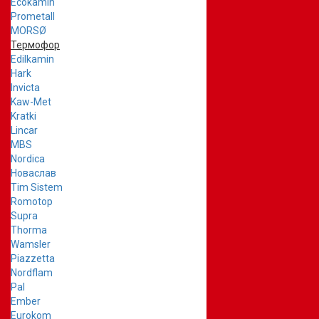
Ecokamin
Prometall
MORSØ
Термофор
Edilkamin
Hark
Invicta
Kaw-Met
Kratki
Lincar
MBS
Nordica
Новаслав
Tim Sistem
Romotop
Supra
Thorma
Wamsler
Piazzetta
Nordflam
Pal
Ember
Eurokom