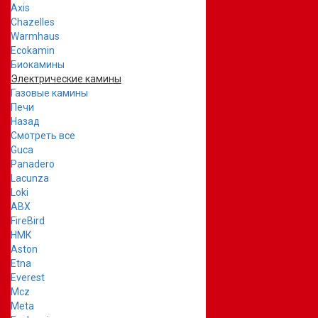
Axis
Chazelles
Warmhaus
Ecokamin
Биокамины
Электрические камины
Газовые камины
Печи
Назад
Смотреть все
Guca
Panadero
Lacunza
Loki
ABX
FireBird
НМК
Aston
Etna
Everest
Mcz
Meta