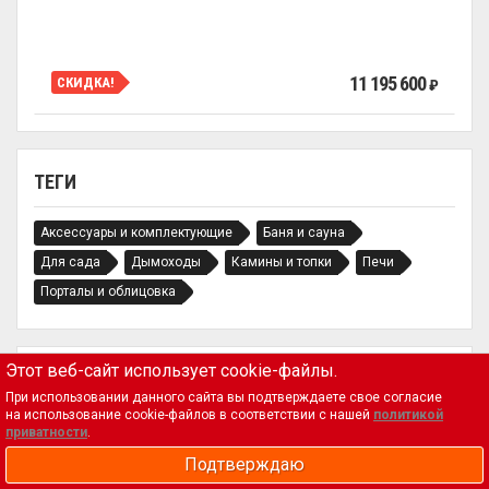
11 195 600
СКИДКА!
₽
ТЕГИ
Аксессуары и комплектующие
Баня и сауна
Для сада
Дымоходы
Камины и топки
Печи
Порталы и облицовка
Этот веб-сайт использует cookie-файлы.
При использовании данного сайта вы подтверждаете свое согласие
на использование cookie-файлов в соответствии с нашей
политикой
приватности
.
Магазин
{region_field_4}
Подтверждаю
Корзина