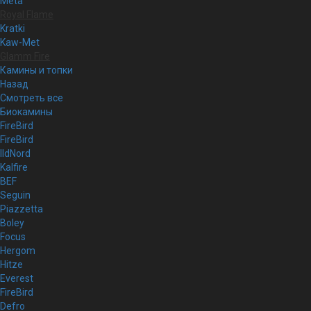
Meta
Royal Flame
Kratki
Kaw-Met
Glamm Fire
Камины и топки
Назад
Смотреть все
Биокамины
FireBird
FireBird
IldNord
Kalfire
BEF
Seguin
Piazzetta
Boley
Focus
Hergom
Hitze
Everest
FireBird
Defro