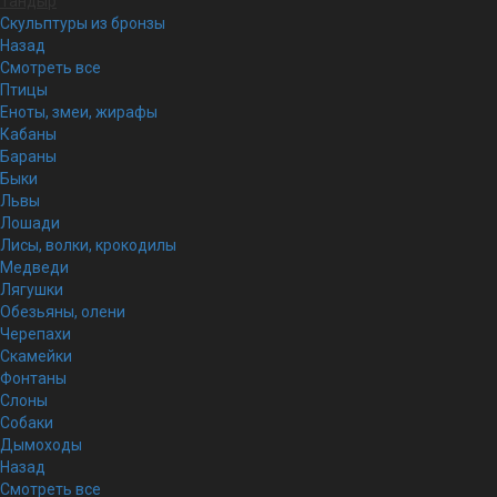
Тандыр
Скульптуры из бронзы
Назад
Смотреть все
Птицы
Еноты, змеи, жирафы
Кабаны
Бараны
Быки
Львы
Лошади
Лисы, волки, крокодилы
Медведи
Лягушки
Обезьяны, олени
Черепахи
Скамейки
Фонтаны
Слоны
Собаки
Дымоходы
Назад
Смотреть все