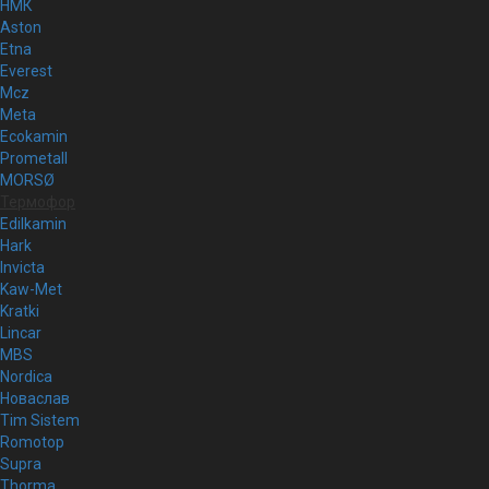
НМК
Aston
Etna
Everest
Mcz
Meta
Ecokamin
Prometall
MORSØ
Термофор
Edilkamin
Hark
Invicta
Kaw-Met
Kratki
Lincar
MBS
Nordica
Новаслав
Tim Sistem
Romotop
Supra
Thorma