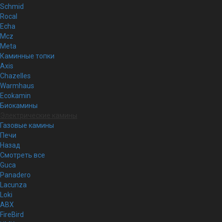
Schmid
Rocal
Echa
Mcz
Meta
Каминные топки
Axis
Chazelles
Warmhaus
Ecokamin
Биокамины
Электрические камины
Газовые камины
Печи
Назад
Смотреть все
Guca
Panadero
Lacunza
Loki
ABX
FireBird