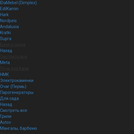
IDaMebel (Dimplex)
EdilKamin
Hark
Nordpeis
Andalusia
Kratki
Supra
Баня и сауна
Назад
Смотреть все
Meta
Печи для бани
НМК
Электрокаменки
Очаг (Пермь)
Парогенераторы
Для сада
Назад
Смотреть все
Грили
Astov
Мангалы, барбекю