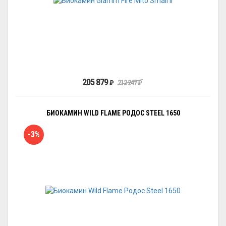
205 879
₽
212 247
₽
БИОКАМИН WILD FLAME РОДОС STEEL 1650
-3%