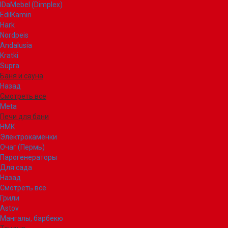
IDaMebel (Dimplex)
EdilKamin
Hark
Nordpeis
Andalusia
Kratki
Supra
Баня и сауна
Назад
Смотреть все
Meta
Печи для бани
НМК
Электрокаменки
Очаг (Пермь)
Парогенераторы
Для сада
Назад
Смотреть все
Грили
Astov
Мангалы, барбекю