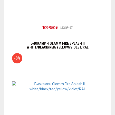
109 950
₽
113 351
₽
БИОКАМИН GLAMM FIRE SPLASH II
WHITE/BLACK/RED/YELLOW/VIOLET/RAL
-3%