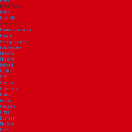
Meta
Royal Flame
Kratki
Kaw-Met
Glamm Fire
Камины и топки
Назад
Смотреть все
Биокамины
FireBird
FireBird
IldNord
Kalfire
BEF
Seguin
Piazzetta
Boley
Focus
Hergom
Hitze
Everest
FireBird
Defro