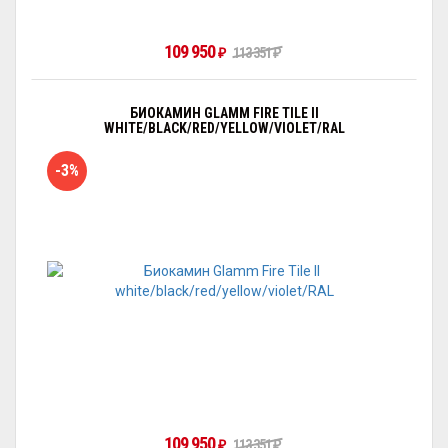
109 950
₽
113 351
₽
БИОКАМИН GLAMM FIRE TILE II
WHITE/BLACK/RED/YELLOW/VIOLET/RAL
-3%
109 950
₽
113 351
₽