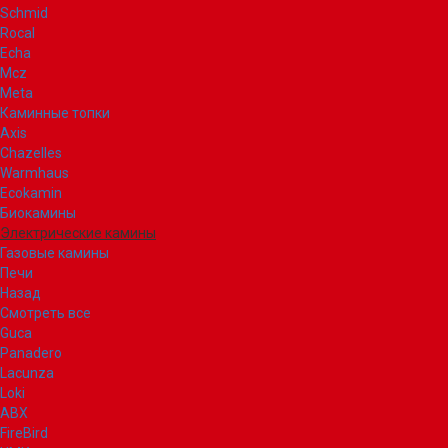
Schmid
Rocal
Echa
Mcz
Meta
Каминные топки
Axis
Chazelles
Warmhaus
Ecokamin
Биокамины
Электрические камины
Газовые камины
Печи
Назад
Смотреть все
Guca
Panadero
Lacunza
Loki
ABX
FireBird