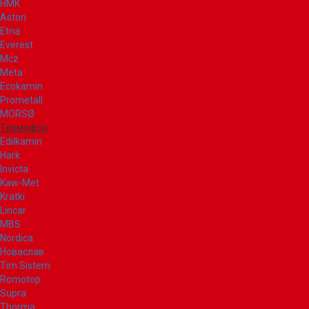
НМК
Aston
Etna
Everest
Mcz
Meta
Ecokamin
Prometall
MORSØ
Термофор
Edilkamin
Hark
Invicta
Kaw-Met
Kratki
Lincar
MBS
Nordica
Новаслав
Tim Sistem
Romotop
Supra
Thorma