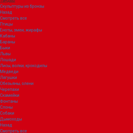
Тандыр
Скульптуры из бронзы
Назад
Смотреть все
Птицы
Еноты, змеи, жирафы
Кабаны
Бараны
Быки
Львы
Лошади
Лисы, волки, крокодилы
Медведи
Лягушки
Обезьяны, олени
Черепахи
Скамейки
Фонтаны
Слоны
Собаки
Дымоходы
Назад
Смотреть все