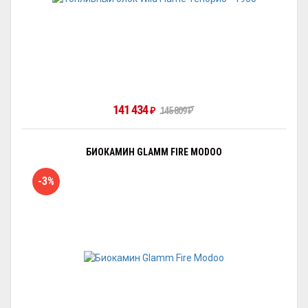
141 434
₽
145 809
₽
БИОКАМИН GLAMM FIRE MODOO
-3%