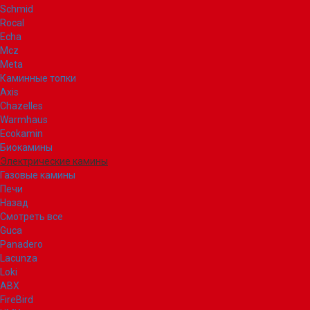
Schmid
Rocal
Echa
Mcz
Meta
Каминные топки
Axis
Chazelles
Warmhaus
Ecokamin
Биокамины
Электрические камины
Газовые камины
Печи
Назад
Смотреть все
Guca
Panadero
Lacunza
Loki
ABX
FireBird