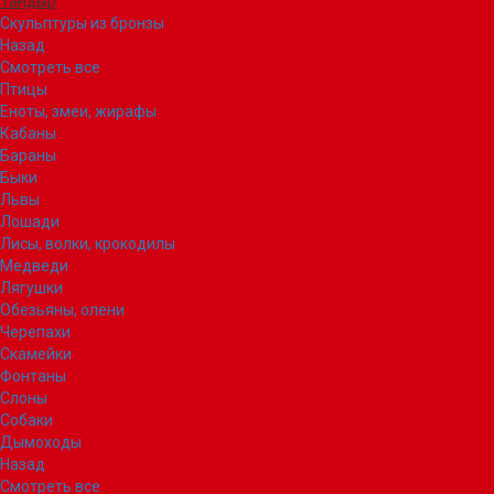
Тандыр
Скульптуры из бронзы
Назад
Смотреть все
Птицы
Еноты, змеи, жирафы
Кабаны
Бараны
Быки
Львы
Лошади
Лисы, волки, крокодилы
Медведи
Лягушки
Обезьяны, олени
Черепахи
Скамейки
Фонтаны
Слоны
Собаки
Дымоходы
Назад
Смотреть все