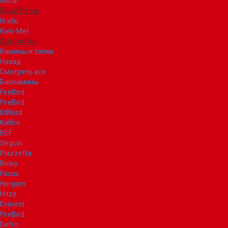
Meta
Royal Flame
Kratki
Kaw-Met
Glamm Fire
Камины и топки
Назад
Смотреть все
Биокамины
FireBird
FireBird
IldNord
Kalfire
BEF
Seguin
Piazzetta
Boley
Focus
Hergom
Hitze
Everest
FireBird
Defro