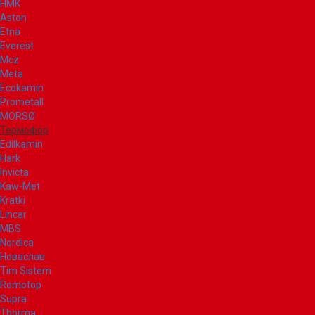
НМК
Aston
Etna
Everest
Mcz
Meta
Ecokamin
Prometall
MORSØ
Термофор
Edilkamin
Hark
Invicta
Kaw-Met
Kratki
Lincar
MBS
Nordica
Новаслав
Tim Sistem
Romotop
Supra
Thorma