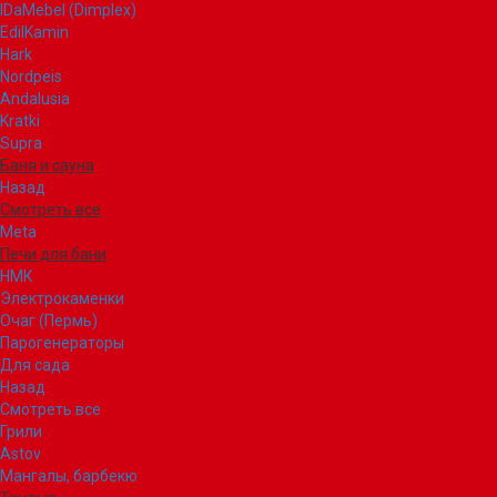
IDaMebel (Dimplex)
EdilKamin
Hark
Nordpeis
Andalusia
Kratki
Supra
Баня и сауна
Назад
Смотреть все
Meta
Печи для бани
НМК
Электрокаменки
Очаг (Пермь)
Парогенераторы
Для сада
Назад
Смотреть все
Грили
Astov
Мангалы, барбекю