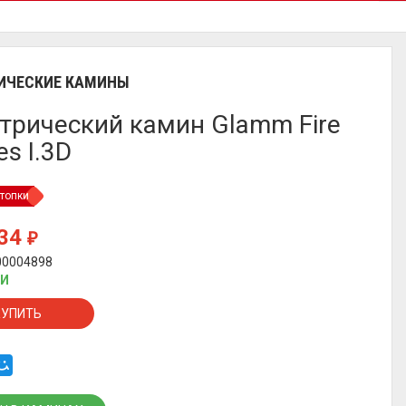
ИЧЕСКИЕ КАМИНЫ
трический камин Glamm Fire
es I.3D
топки
734
₽
00004898
ИИ
КУПИТЬ