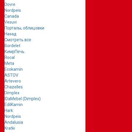
Dovre
Nordpeis
Canada
Vesuvi
Порталы, облицовки
Назад
Смотреть все
Bordelet
КимрПечь
Rocal
Meta
Ecokamin
ASTOV
Artevero
Chazelles
Dimplex
IDaMebel (Dimplex)
EdilKamin
Hark
Nordpeis
Andalusia
Kratki