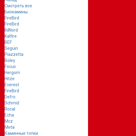
Смотреть все
Биокамины
FireBird
FireBird
IldNord
Kalfire
BEF
Seguin
Piazzetta
Boley
Focus
Hergom
Hitze
Everest
FireBird
Defro
Schmid
Rocal
Echa
Mcz
Meta
Каминные топки