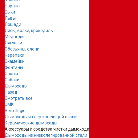
Бараны
Быки
Львы
Лошади
Лисы, волки, крокодилы
Медведи
Лягушки
Обезьяны, олени
Черепахи
Скамейки
Фонтаны
Слоны
Собаки
Дымоходы
Назад
Смотреть все
UMK
Vermilogic
Дымоходы из нержавеющей стали
Керамические дымоходы
Аксессуары и средства чистки дымохода
Дымоходы из низколегированной стали