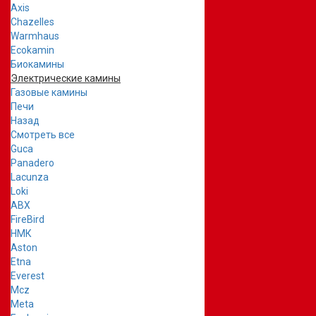
Axis
Chazelles
Warmhaus
Ecokamin
Биокамины
Электрические камины
Газовые камины
Печи
Назад
Смотреть все
Guca
Panadero
Lacunza
Loki
ABX
FireBird
НМК
Aston
Etna
Everest
Mcz
Meta