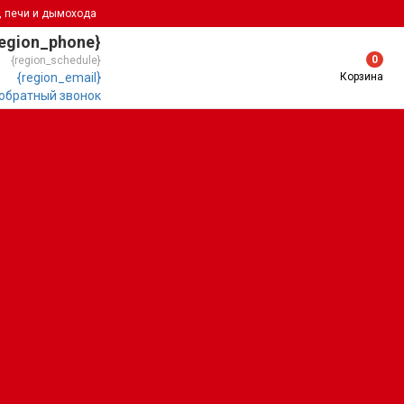
, печи и дымохода
region_phone}
0
{region_schedule}
Корзина
{region_email}
 обратный звонок