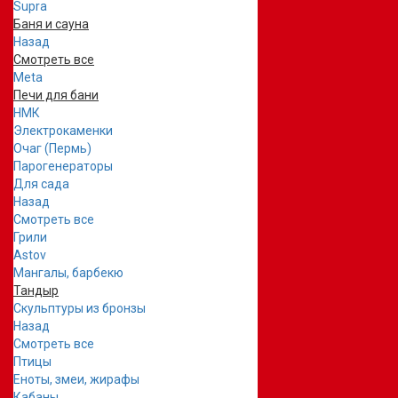
Supra
Баня и сауна
Назад
Смотреть все
Meta
Печи для бани
НМК
Электрокаменки
Очаг (Пермь)
Парогенераторы
Для сада
Назад
Смотреть все
Грили
Astov
Мангалы, барбекю
Тандыр
Скульптуры из бронзы
Назад
Смотреть все
Птицы
Еноты, змеи, жирафы
Кабаны