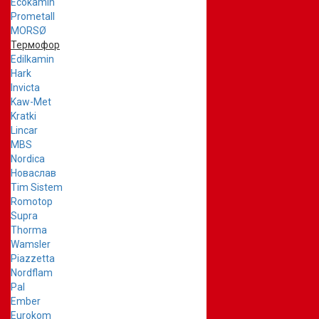
Ecokamin
Prometall
MORSØ
Термофор
Edilkamin
Hark
Invicta
Kaw-Met
Kratki
Lincar
MBS
Nordica
Новаслав
Tim Sistem
Romotop
Supra
Thorma
Wamsler
Piazzetta
Nordflam
Pal
Ember
Eurokom