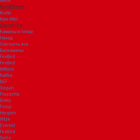
Meta
Royal Flame
Kratki
Kaw-Met
Glamm Fire
Камины и топки
Назад
Смотреть все
Биокамины
FireBird
FireBird
IldNord
Kalfire
BEF
Seguin
Piazzetta
Boley
Focus
Hergom
Hitze
Everest
FireBird
Defro