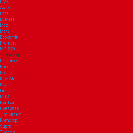
НМК
Aston
Etna
Everest
Mcz
Meta
Ecokamin
Prometall
MORSØ
Термофор
Edilkamin
Hark
Invicta
Kaw-Met
Kratki
Lincar
MBS
Nordica
Новаслав
Tim Sistem
Romotop
Supra
Thorma