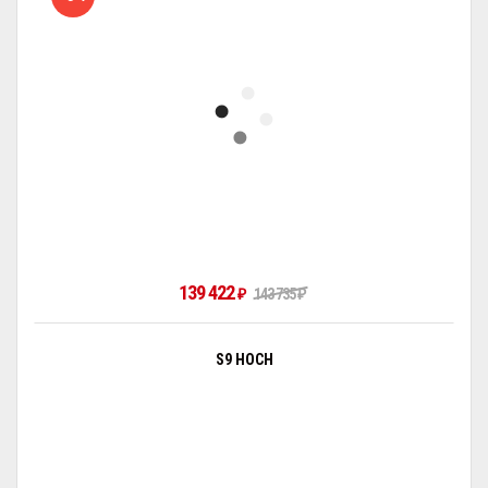
139 422
₽
143 735
₽
S9 HOCH