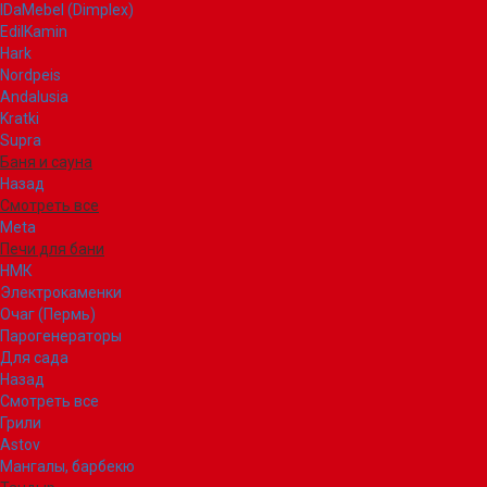
IDaMebel (Dimplex)
EdilKamin
Hark
Nordpeis
Andalusia
Kratki
Supra
Баня и сауна
Назад
Смотреть все
Meta
Печи для бани
НМК
Электрокаменки
Очаг (Пермь)
Парогенераторы
Для сада
Назад
Смотреть все
Грили
Astov
Мангалы, барбекю