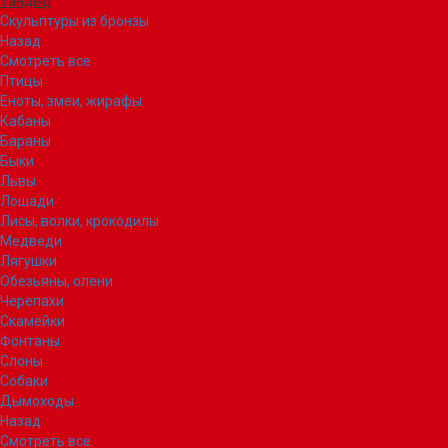
Тандыр
Скульптуры из бронзы
Назад
Смотреть все
Птицы
Еноты, змеи, жирафы
Кабаны
Бараны
Быки
Львы
Лошади
Лисы, волки, крокодилы
Медведи
Лягушки
Обезьяны, олени
Черепахи
Скамейки
Фонтаны
Слоны
Собаки
Дымоходы
Назад
Смотреть все