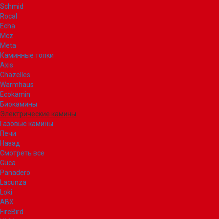
Schmid
Rocal
Echa
Mcz
Meta
Каминные топки
Axis
Chazelles
Warmhaus
Ecokamin
Биокамины
Электрические камины
Газовые камины
Печи
Назад
Смотреть все
Guca
Panadero
Lacunza
Loki
ABX
FireBird