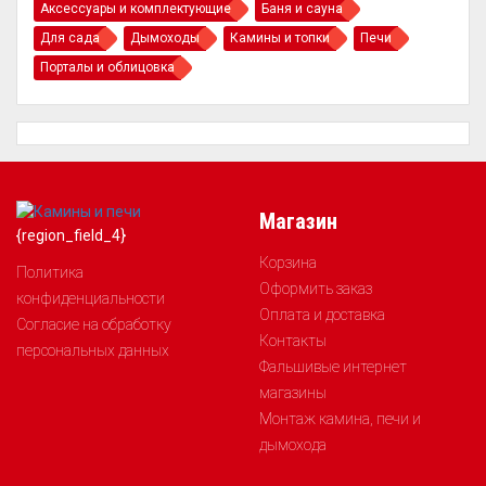
Аксессуары и комплектующие
Баня и сауна
Для сада
Дымоходы
Камины и топки
Печи
Порталы и облицовка
Магазин
{region_field_4}
Корзина
Политика
Оформить заказ
конфиденциальности
Оплата и доставка
Согласие на обработку
Контакты
персональных данных
Фальшивые интернет
магазины
Монтаж камина, печи и
дымохода