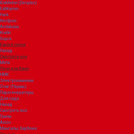
IDaMebel (Dimplex)
EdilKamin
Hark
Nordpeis
Andalusia
Kratki
Supra
Баня и сауна
Назад
Смотреть все
Meta
Печи для бани
НМК
Электрокаменки
Очаг (Пермь)
Парогенераторы
Для сада
Назад
Смотреть все
Грили
Astov
Мангалы, барбекю