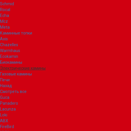
Schmid
Rocal
Echa
Mcz
Meta
Каминные топки
Axis
Chazelles
Warmhaus
Ecokamin
Биокамины
Электрические камины
Газовые камины
Печи
Назад
Смотреть все
Guca
Panadero
Lacunza
Loki
ABX
FireBird