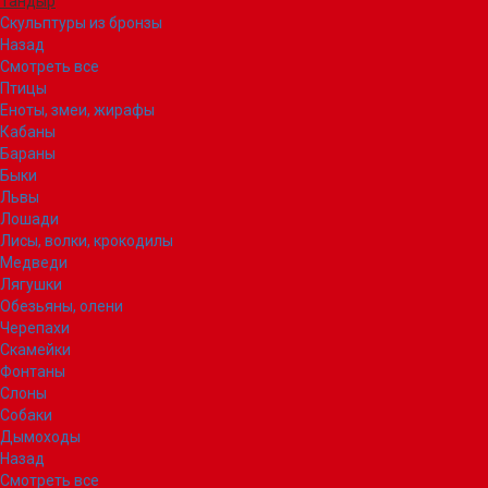
Тандыр
Скульптуры из бронзы
Назад
Смотреть все
Птицы
Еноты, змеи, жирафы
Кабаны
Бараны
Быки
Львы
Лошади
Лисы, волки, крокодилы
Медведи
Лягушки
Обезьяны, олени
Черепахи
Скамейки
Фонтаны
Слоны
Собаки
Дымоходы
Назад
Смотреть все