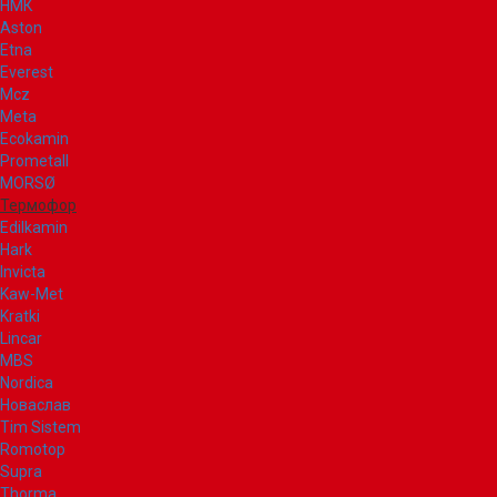
НМК
Aston
Etna
Everest
Mcz
Meta
Ecokamin
Prometall
MORSØ
Термофор
Edilkamin
Hark
Invicta
Kaw-Met
Kratki
Lincar
MBS
Nordica
Новаслав
Tim Sistem
Romotop
Supra
Thorma