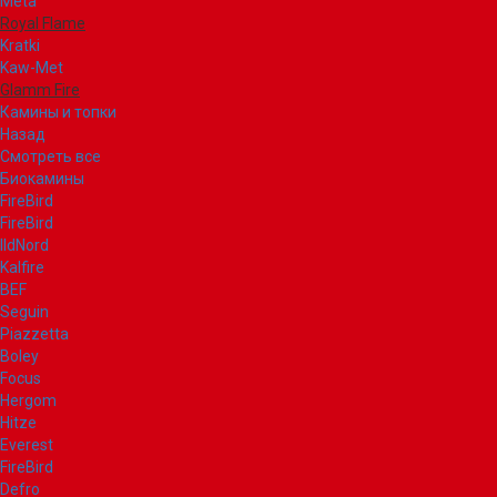
Meta
Royal Flame
Kratki
Kaw-Met
Glamm Fire
Камины и топки
Назад
Смотреть все
Биокамины
FireBird
FireBird
IldNord
Kalfire
BEF
Seguin
Piazzetta
Boley
Focus
Hergom
Hitze
Everest
FireBird
Defro