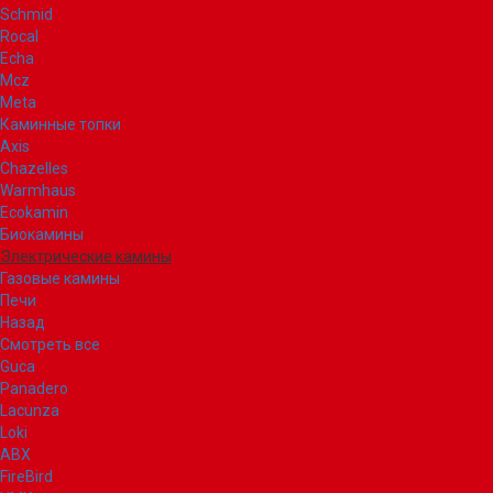
Schmid
Rocal
Echa
Mcz
Meta
Каминные топки
Axis
Chazelles
Warmhaus
Ecokamin
Биокамины
Электрические камины
Газовые камины
Печи
Назад
Смотреть все
Guca
Panadero
Lacunza
Loki
ABX
FireBird