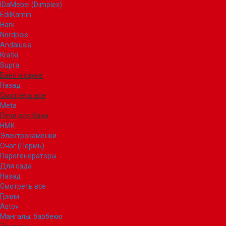
IDaMebel (Dimplex)
EdilKamin
Hark
Nordpeis
Andalusia
Kratki
Supra
Баня и сауна
Назад
Смотреть все
Meta
Печи для бани
НМК
Электрокаменки
Очаг (Пермь)
Парогенераторы
Для сада
Назад
Смотреть все
Грили
Astov
Мангалы, барбекю