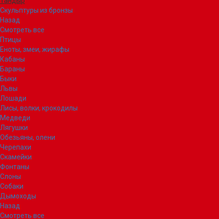
Тандыр
Скульптуры из бронзы
Назад
Смотреть все
Птицы
Еноты, змеи, жирафы
Кабаны
Бараны
Быки
Львы
Лошади
Лисы, волки, крокодилы
Медведи
Лягушки
Обезьяны, олени
Черепахи
Скамейки
Фонтаны
Слоны
Собаки
Дымоходы
Назад
Смотреть все