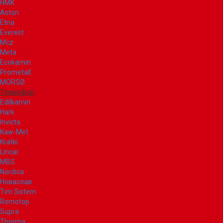
НМК
Aston
Etna
Everest
Mcz
Meta
Ecokamin
Prometall
MORSØ
Термофор
Edilkamin
Hark
Invicta
Kaw-Met
Kratki
Lincar
MBS
Nordica
Новаслав
Tim Sistem
Romotop
Supra
Thorma