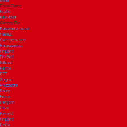
Meta
Royal Flame
Kratki
Kaw-Met
Glamm Fire
Камины и топки
Назад
Смотреть все
Биокамины
FireBird
FireBird
IldNord
Kalfire
BEF
Seguin
Piazzetta
Boley
Focus
Hergom
Hitze
Everest
FireBird
Defro