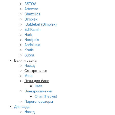
ASTOV
Artevero
Chazelles
Dimplex
IDaMebel (Dimplex)
EdilKamin
Hark
Nordpeis
Andalusia
Kratki
Supra
Баня и сауна
Назад
Смотреть все
Meta
Печи для бани
НМК
Электрокаменки
Очаг (Пермь)
Парогенераторы
Для сада
Назад