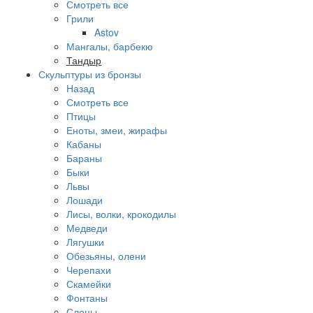
Смотреть все
Грили
Astov
Мангалы, барбекю
Тандыр
Скульптуры из бронзы
Назад
Смотреть все
Птицы
Еноты, змеи, жирафы
Кабаны
Бараны
Быки
Львы
Лошади
Лисы, волки, крокодилы
Медведи
Лягушки
Обезьяны, олени
Черепахи
Скамейки
Фонтаны
Слоны