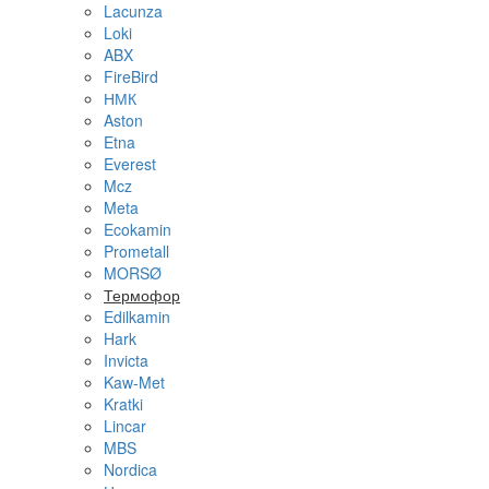
Lacunza
Loki
ABX
FireBird
НМК
Aston
Etna
Everest
Mcz
Meta
Ecokamin
Prometall
MORSØ
Термофор
Edilkamin
Hark
Invicta
Kaw-Met
Kratki
Lincar
MBS
Nordica