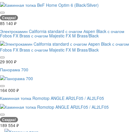
Скидка!
85 140
₽
Электрокамин California standard с очагом Аspen Black с очагом
Fobos FX Brass с очагом Majestic FX M Brass/Black
29 900
₽
Панорама 700
164 000
₽
Каминная топка Romotop ANGLE AR2LF05 / AL2LF05
Скидка!
189 554
₽