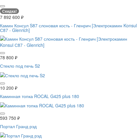
Скидка!
7 892 600
₽
Камин Консул S87 слоновая кость - Гленрич [Электрокамин Konsul
С87 - Glenrich]
78 800
₽
Стекло под печь S2
10 200
₽
Каминная топка ROCAL G425 plus 180
593 750
₽
Портал Гранд рэд