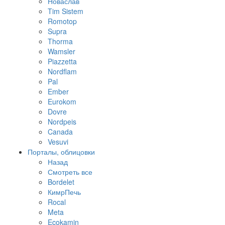
Новаслав
Tim Sistem
Romotop
Supra
Thorma
Wamsler
Piazzetta
Nordflam
Pal
Ember
Eurokom
Dovre
Nordpeis
Canada
Vesuvi
Порталы, облицовки
Назад
Смотреть все
Bordelet
КимрПечь
Rocal
Meta
Ecokamin