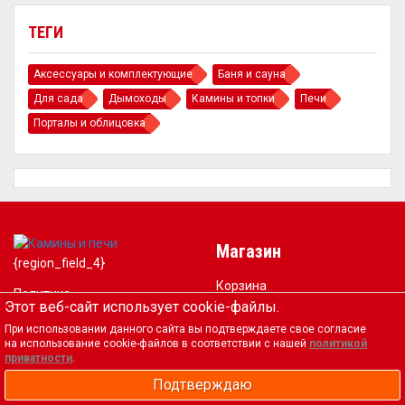
ТЕГИ
Аксессуары и комплектующие
Баня и сауна
Для сада
Дымоходы
Камины и топки
Печи
Порталы и облицовка
Магазин
{region_field_4}
Корзина
Политика
Этот веб-сайт использует cookie-файлы.
Оформить заказ
конфиденциальности
Оплата и доставка
При использовании данного сайта вы подтверждаете свое согласие
Согласие на обработку
на использование cookie-файлов в соответствии с нашей
политикой
Контакты
приватности
.
персональных данных
Фальшивые интернет
Подтверждаю
магазины