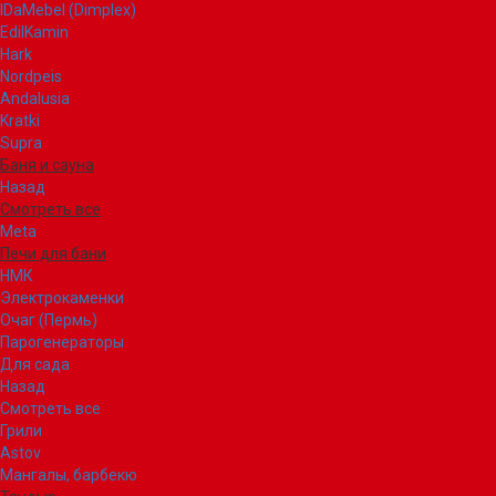
IDaMebel (Dimplex)
EdilKamin
Hark
Nordpeis
Andalusia
Kratki
Supra
Баня и сауна
Назад
Смотреть все
Meta
Печи для бани
НМК
Электрокаменки
Очаг (Пермь)
Парогенераторы
Для сада
Назад
Смотреть все
Грили
Astov
Мангалы, барбекю