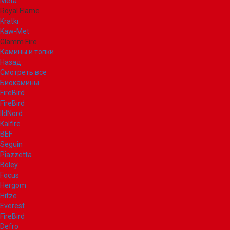
Meta
Royal Flame
Kratki
Kaw-Met
Glamm Fire
Камины и топки
Назад
Смотреть все
Биокамины
FireBird
FireBird
IldNord
Kalfire
BEF
Seguin
Piazzetta
Boley
Focus
Hergom
Hitze
Everest
FireBird
Defro