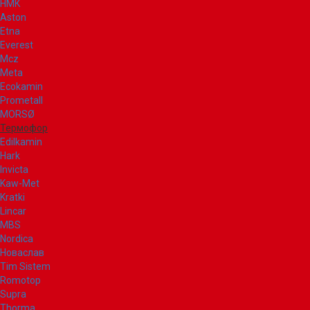
НМК
Aston
Etna
Everest
Mcz
Meta
Ecokamin
Prometall
MORSØ
Термофор
Edilkamin
Hark
Invicta
Kaw-Met
Kratki
Lincar
MBS
Nordica
Новаслав
Tim Sistem
Romotop
Supra
Thorma