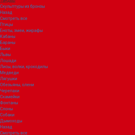
Тандыр
Скульптуры из бронзы
Назад
Смотреть все
Птицы
Еноты, змеи, жирафы
Кабаны
Бараны
Быки
Львы
Лошади
Лисы, волки, крокодилы
Медведи
Лягушки
Обезьяны, олени
Черепахи
Скамейки
Фонтаны
Слоны
Собаки
Дымоходы
Назад
Смотреть все