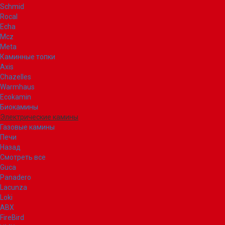
Schmid
Rocal
Echa
Mcz
Meta
Каминные топки
Axis
Chazelles
Warmhaus
Ecokamin
Биокамины
Электрические камины
Газовые камины
Печи
Назад
Смотреть все
Guca
Panadero
Lacunza
Loki
ABX
FireBird