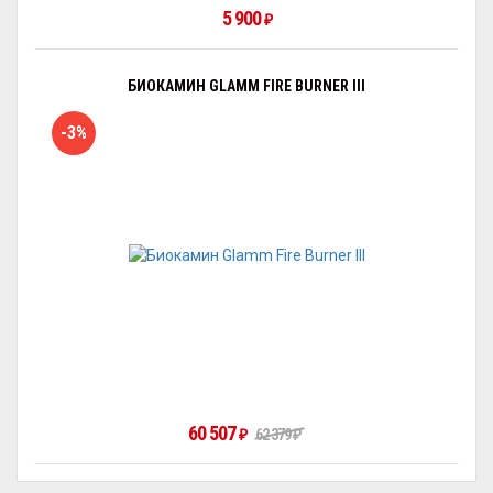
5 900
₽
БИОКАМИН GLAMM FIRE BURNER III
-3%
60 507
₽
62 379
₽