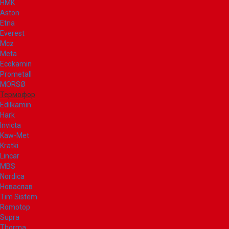
НМК
Aston
Etna
Everest
Mcz
Meta
Ecokamin
Prometall
MORSØ
Термофор
Edilkamin
Hark
Invicta
Kaw-Met
Kratki
Lincar
MBS
Nordica
Новаслав
Tim Sistem
Romotop
Supra
Thorma