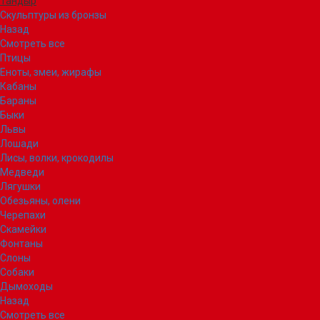
Тандыр
Скульптуры из бронзы
Назад
Смотреть все
Птицы
Еноты, змеи, жирафы
Кабаны
Бараны
Быки
Львы
Лошади
Лисы, волки, крокодилы
Медведи
Лягушки
Обезьяны, олени
Черепахи
Скамейки
Фонтаны
Слоны
Собаки
Дымоходы
Назад
Смотреть все