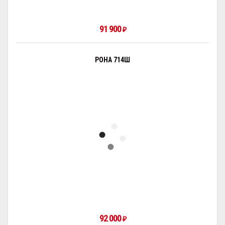
91 900
₽
РОНА 714Ш
92 000
₽