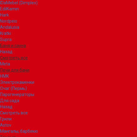
IDaMebel (Dimplex)
EdilKamin
Hark
Nordpeis
Andalusia
Kratki
Supra
Баня и сауна
Назад
Смотреть все
Meta
Печи для бани
НМК
Электрокаменки
Очаг (Пермь)
Парогенераторы
Для сада
Назад
Смотреть все
Грили
Astov
Мангалы, барбекю