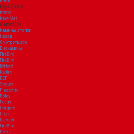
Meta
Royal Flame
Kratki
Kaw-Met
Glamm Fire
Камины и топки
Назад
Смотреть все
Биокамины
FireBird
FireBird
IldNord
Kalfire
BEF
Seguin
Piazzetta
Boley
Focus
Hergom
Hitze
Everest
FireBird
Defro