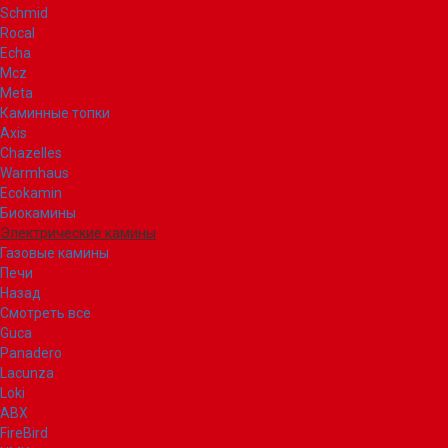
Schmid
Rocal
Echa
Mcz
Meta
Каминные топки
Axis
Chazelles
Warmhaus
Ecokamin
Биокамины
Электрические камины
Газовые камины
Печи
Назад
Смотреть все
Guca
Panadero
Lacunza
Loki
ABX
FireBird