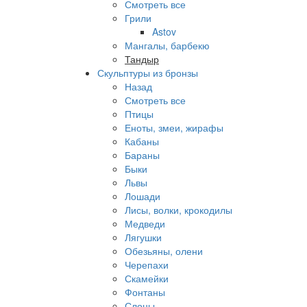
Смотреть все
Грили
Astov
Мангалы, барбекю
Тандыр
Скульптуры из бронзы
Назад
Смотреть все
Птицы
Еноты, змеи, жирафы
Кабаны
Бараны
Быки
Львы
Лошади
Лисы, волки, крокодилы
Медведи
Лягушки
Обезьяны, олени
Черепахи
Скамейки
Фонтаны
Слоны