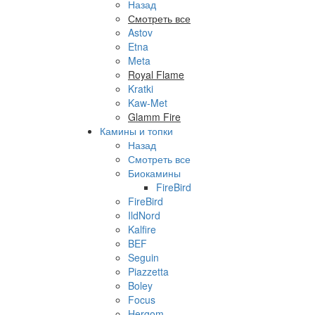
Назад
Смотреть все
Astov
Etna
Meta
Royal Flame
Kratki
Kaw-Met
Glamm Fire
Камины и топки
Назад
Смотреть все
Биокамины
FireBird
FireBird
IldNord
Kalfire
BEF
Seguin
Piazzetta
Boley
Focus
Hergom