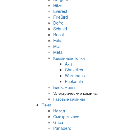
Hitze
Everest
FireBird
Defro
Schmid
Rocal
Echa
Mcz
Meta
Каминные топки
Axis
Chazelles
Warmhaus
Ecokamin
Биокамины
Электрические камины
Газовые камины
Печи
Назад
Смотреть все
Guca
Panadero