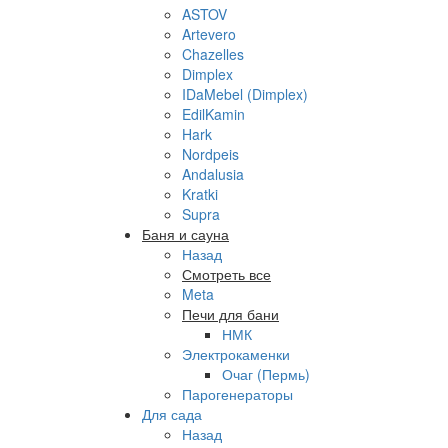
ASTOV
Artevero
Chazelles
Dimplex
IDaMebel (Dimplex)
EdilKamin
Hark
Nordpeis
Andalusia
Kratki
Supra
Баня и сауна
Назад
Смотреть все
Meta
Печи для бани
НМК
Электрокаменки
Очаг (Пермь)
Парогенераторы
Для сада
Назад