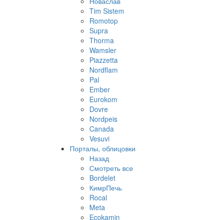
Новаслав
Tim Sistem
Romotop
Supra
Thorma
Wamsler
Piazzetta
Nordflam
Pal
Ember
Eurokom
Dovre
Nordpeis
Canada
Vesuvi
Порталы, облицовки
Назад
Смотреть все
Bordelet
КимрПечь
Rocal
Meta
Ecokamin