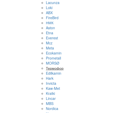
Lacunza
Loki
ABX
FireBird
НМК
Aston
Etna
Everest
Mcz
Meta
Ecokamin
Prometall
MORSØ
Термофор
Edilkamin
Hark
Invicta
Kaw-Met
Kratki
Lincar
MBS
Nordica