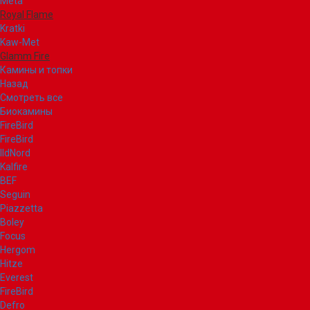
Meta
Royal Flame
Kratki
Kaw-Met
Glamm Fire
Камины и топки
Назад
Смотреть все
Биокамины
FireBird
FireBird
IldNord
Kalfire
BEF
Seguin
Piazzetta
Boley
Focus
Hergom
Hitze
Everest
FireBird
Defro