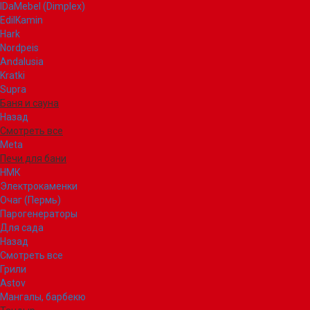
IDaMebel (Dimplex)
EdilKamin
Hark
Nordpeis
Andalusia
Kratki
Supra
Баня и сауна
Назад
Смотреть все
Meta
Печи для бани
НМК
Электрокаменки
Очаг (Пермь)
Парогенераторы
Для сада
Назад
Смотреть все
Грили
Astov
Мангалы, барбекю