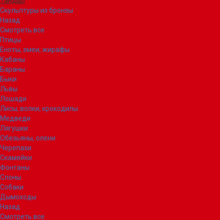
Тандыр
Скульптуры из бронзы
Назад
Смотреть все
Птицы
Еноты, змеи, жирафы
Кабаны
Бараны
Быки
Львы
Лошади
Лисы, волки, крокодилы
Медведи
Лягушки
Обезьяны, олени
Черепахи
Скамейки
Фонтаны
Слоны
Собаки
Дымоходы
Назад
Смотреть все