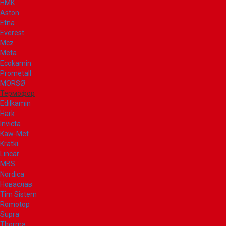
НМК
Aston
Etna
Everest
Mcz
Meta
Ecokamin
Prometall
MORSØ
Термофор
Edilkamin
Hark
Invicta
Kaw-Met
Kratki
Lincar
MBS
Nordica
Новаслав
Tim Sistem
Romotop
Supra
Thorma