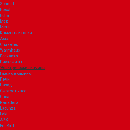
Schmid
Rocal
Echa
Mcz
Meta
Каминные топки
Axis
Chazelles
Warmhaus
Ecokamin
Биокамины
Электрические камины
Газовые камины
Печи
Назад
Смотреть все
Guca
Panadero
Lacunza
Loki
ABX
FireBird