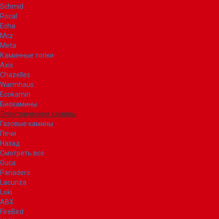
Schmid
Rocal
Echa
Mcz
Meta
Каминные топки
Axis
Chazelles
Warmhaus
Ecokamin
Биокамины
Электрические камины
Газовые камины
Печи
Назад
Смотреть все
Guca
Panadero
Lacunza
Loki
ABX
FireBird