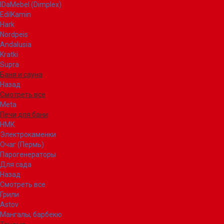
IDaMebel (Dimplex)
EdilKamin
Hark
Nordpeis
Andalusia
Kratki
Supra
Баня и сауна
Назад
Смотреть все
Meta
Печи для бани
НМК
Электрокаменки
Очаг (Пермь)
Парогенераторы
Для сада
Назад
Смотреть все
Грили
Astov
Мангалы, барбекю