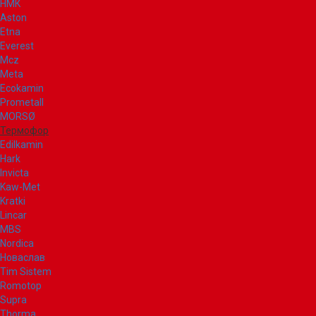
НМК
Aston
Etna
Everest
Mcz
Meta
Ecokamin
Prometall
MORSØ
Термофор
Edilkamin
Hark
Invicta
Kaw-Met
Kratki
Lincar
MBS
Nordica
Новаслав
Tim Sistem
Romotop
Supra
Thorma