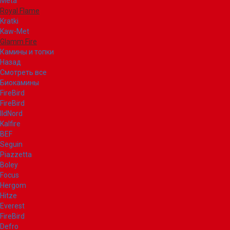
Meta
Royal Flame
Kratki
Kaw-Met
Glamm Fire
Камины и топки
Назад
Смотреть все
Биокамины
FireBird
FireBird
IldNord
Kalfire
BEF
Seguin
Piazzetta
Boley
Focus
Hergom
Hitze
Everest
FireBird
Defro