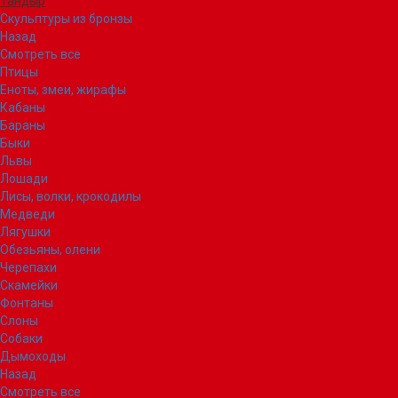
Тандыр
Скульптуры из бронзы
Назад
Смотреть все
Птицы
Еноты, змеи, жирафы
Кабаны
Бараны
Быки
Львы
Лошади
Лисы, волки, крокодилы
Медведи
Лягушки
Обезьяны, олени
Черепахи
Скамейки
Фонтаны
Слоны
Собаки
Дымоходы
Назад
Смотреть все