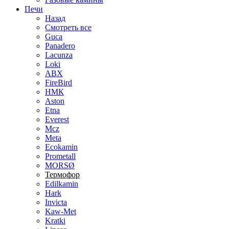
Печи
Назад
Смотреть все
Guca
Panadero
Lacunza
Loki
ABX
FireBird
НМК
Aston
Etna
Everest
Mcz
Meta
Ecokamin
Prometall
MORSØ
Термофор
Edilkamin
Hark
Invicta
Kaw-Met
Kratki