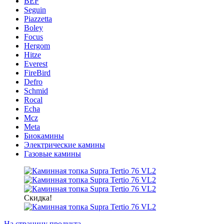
BEF
Seguin
Piazzetta
Boley
Focus
Hergom
Hitze
Everest
FireBird
Defro
Schmid
Rocal
Echa
Mcz
Meta
Биокамины
Электрические камины
Газовые камины
Скидка!
На страницу продукта