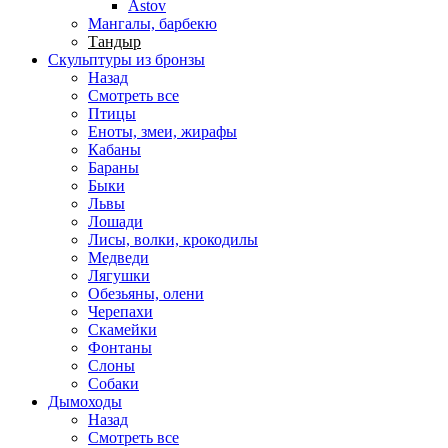
Astov
Мангалы, барбекю
Тандыр
Скульптуры из бронзы
Назад
Смотреть все
Птицы
Еноты, змеи, жирафы
Кабаны
Бараны
Быки
Львы
Лошади
Лисы, волки, крокодилы
Медведи
Лягушки
Обезьяны, олени
Черепахи
Скамейки
Фонтаны
Слоны
Собаки
Дымоходы
Назад
Смотреть все