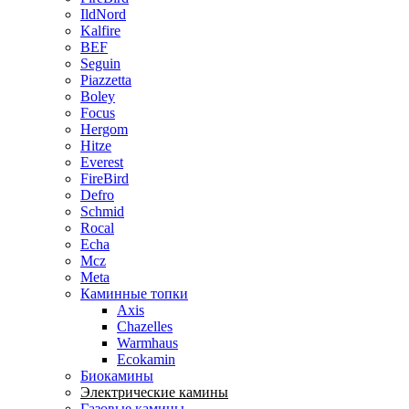
IldNord
Kalfire
BEF
Seguin
Piazzetta
Boley
Focus
Hergom
Hitze
Everest
FireBird
Defro
Schmid
Rocal
Echa
Mcz
Meta
Каминные топки
Axis
Chazelles
Warmhaus
Ecokamin
Биокамины
Электрические камины
Газовые камины