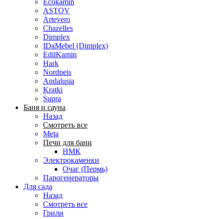
Ecokamin
ASTOV
Artevero
Chazelles
Dimplex
IDaMebel (Dimplex)
EdilKamin
Hark
Nordpeis
Andalusia
Kratki
Supra
Баня и сауна
Назад
Смотреть все
Meta
Печи для бани
НМК
Электрокаменки
Очаг (Пермь)
Парогенераторы
Для сада
Назад
Смотреть все
Грили