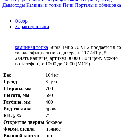
Дымоходы
Камины и топки
Печи
Порталы и облицовка
Обзор
Характеристики
каминная топка
Supra Tertio 76 VL2 продается в со
склада официального дилера за
117 441 руб.
.
Узнать наличие, артикул 00000180 и цену можно
по телефону с 10:00 до 18:00 (МСК).
Вес
164 кг
Бренд
Supra
Ширина, мм
760
Высота, мм
590
Глубина, мм
480
Вид топлива
дрова
КПД, %
75
Открытие дверцы
боковое
Форма стекла
прямое
Водяной контур
нет