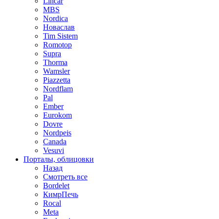
Lincar
MBS
Nordica
Новаслав
Tim Sistem
Romotop
Supra
Thorma
Wamsler
Piazzetta
Nordflam
Pal
Ember
Eurokom
Dovre
Nordpeis
Canada
Vesuvi
Порталы, облицовки
Назад
Смотреть все
Bordelet
КимрПечь
Rocal
Meta