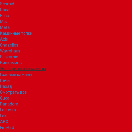
Schmid
Rocal
Echa
Mcz
Meta
Каминные топки
Axis
Chazelles
Warmhaus
Ecokamin
Биокамины
Электрические камины
Газовые камины
Печи
Назад
Смотреть все
Guca
Panadero
Lacunza
Loki
ABX
FireBird