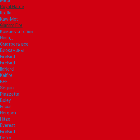
Meta
Royal Flame
Kratki
Kaw-Met
Glamm Fire
Камины и топки
Назад
Смотреть все
Биокамины
FireBird
FireBird
IldNord
Kalfire
BEF
Seguin
Piazzetta
Boley
Focus
Hergom
Hitze
Everest
FireBird
Defro