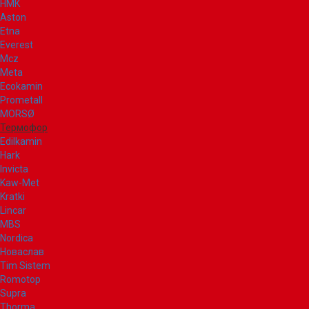
НМК
Aston
Etna
Everest
Mcz
Meta
Ecokamin
Prometall
MORSØ
Термофор
Edilkamin
Hark
Invicta
Kaw-Met
Kratki
Lincar
MBS
Nordica
Новаслав
Tim Sistem
Romotop
Supra
Thorma