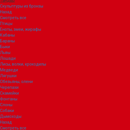
Тандыр
Скульптуры из бронзы
Назад
Смотреть все
Птицы
Еноты, змеи, жирафы
Кабаны
Бараны
Быки
Львы
Лошади
Лисы, волки, крокодилы
Медведи
Лягушки
Обезьяны, олени
Черепахи
Скамейки
Фонтаны
Слоны
Собаки
Дымоходы
Назад
Смотреть все