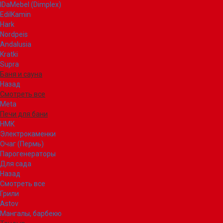
IDaMebel (Dimplex)
EdilKamin
Hark
Nordpeis
Andalusia
Kratki
Supra
Баня и сауна
Назад
Смотреть все
Meta
Печи для бани
НМК
Электрокаменки
Очаг (Пермь)
Парогенераторы
Для сада
Назад
Смотреть все
Грили
Astov
Мангалы, барбекю