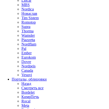
Lincar
MBS
Nordica
Новаслав
Tim Sistem
Romotop
Supra
Thorma
Wamsler
Piazzetta
Nordflam
Pal
Ember
Eurokom
Dovre
Nordpeis
Canada
Vesuvi
Порталы, облицовки
Назад
Смотреть все
Bordelet
КимрПечь
Rocal
Meta