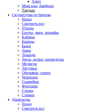
Astov
Мангалы, барбекю
Тандыр
Скульптуры из бронзы
Назад
Смотреть все
Птицы
Еноты, змеи, жирафы
Кабаны
Бараны
Быки
Львы
Лошади
Лисы, волки, крокодилы
Медведи
Лягушки
Обезьяны, олени
Черепахи
Скамейки
Фонтаны
Слоны
Собаки
Дымоходы
Назад
Смотреть все