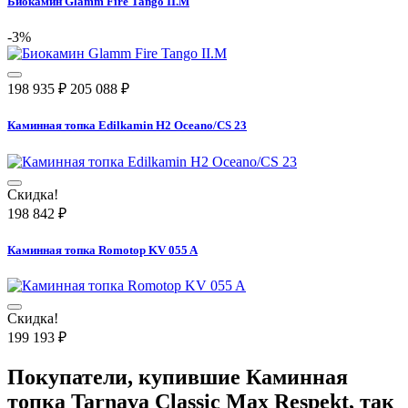
Биокамин Glamm Fire Tango II.M
-3%
198 935
₽
205 088
₽
Каминная топка Edilkamin H2 Oceano/CS 23
Скидка!
198 842
₽
Каминная топка Romotop KV 055 A
Скидка!
199 193
₽
Покупатели, купившие
Каминная
топка Tarnava Classic Max Respekt
, так