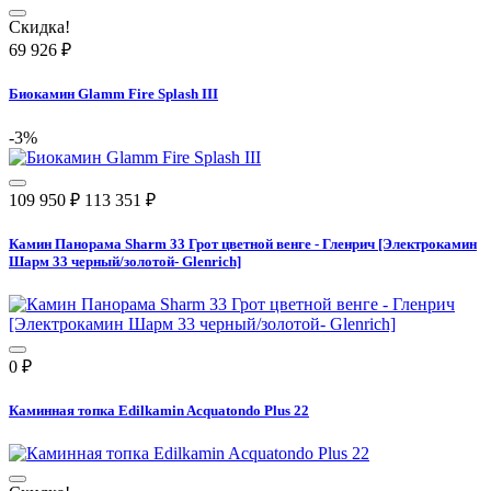
Скидка!
69 926
₽
Биокамин Glamm Fire Splash III
-3%
109 950
₽
113 351
₽
Камин Панорама Sharm 33 Грот цветной венге - Гленрич [Электрокамин
Шарм 33 черный/золотой- Glenrich]
0
₽
Каминная топка Edilkamin Acquatondo Plus 22