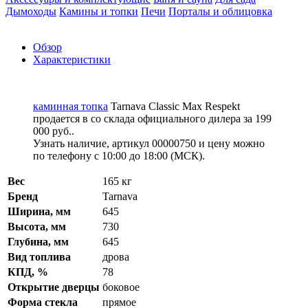
Дымоходы
Камины и топки
Печи
Порталы и облицовка
Обзор
Характеристики
каминная топка
Tarnava Classic Max Respekt
продается в со склада официального дилера за
199
000 руб.
.
Узнать наличие, артикул 00000750 и цену можно
по телефону с 10:00 до 18:00 (МСК).
Вес
165 кг
Бренд
Tarnava
Ширина, мм
645
Высота, мм
730
Глубина, мм
645
Вид топлива
дрова
КПД, %
78
Открытие дверцы
боковое
Форма стекла
прямое