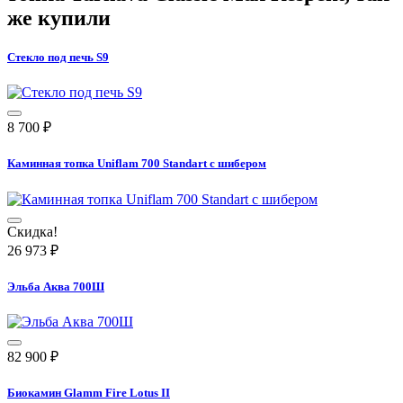
же купили
Стекло под печь S9
8 700
₽
Каминная топка Uniflam 700 Standart с шибером
Скидка!
26 973
₽
Эльба Аква 700Ш
82 900
₽
Биокамин Glamm Fire Lotus II