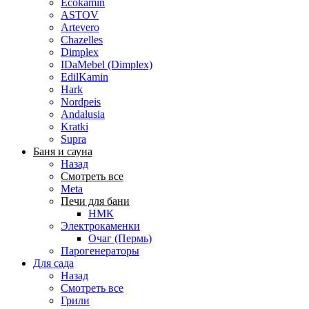
Ecokamin
ASTOV
Artevero
Chazelles
Dimplex
IDaMebel (Dimplex)
EdilKamin
Hark
Nordpeis
Andalusia
Kratki
Supra
Баня и сауна
Назад
Смотреть все
Meta
Печи для бани
НМК
Электрокаменки
Очаг (Пермь)
Парогенераторы
Для сада
Назад
Смотреть все
Грили