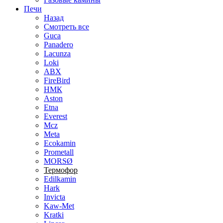
Печи
Назад
Смотреть все
Guca
Panadero
Lacunza
Loki
ABX
FireBird
НМК
Aston
Etna
Everest
Mcz
Meta
Ecokamin
Prometall
MORSØ
Термофор
Edilkamin
Hark
Invicta
Kaw-Met
Kratki