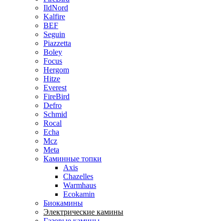
IldNord
Kalfire
BEF
Seguin
Piazzetta
Boley
Focus
Hergom
Hitze
Everest
FireBird
Defro
Schmid
Rocal
Echa
Mcz
Meta
Каминные топки
Axis
Chazelles
Warmhaus
Ecokamin
Биокамины
Электрические камины
Газовые камины