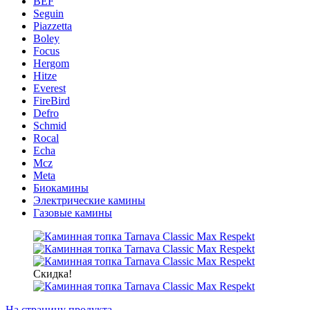
BEF
Seguin
Piazzetta
Boley
Focus
Hergom
Hitze
Everest
FireBird
Defro
Schmid
Rocal
Echa
Mcz
Meta
Биокамины
Электрические камины
Газовые камины
Скидка!
На страницу продукта