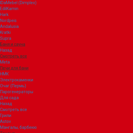
IDaMebel (Dimplex)
EdilKamin
Hark
Nordpeis
Andalusia
Kratki
Supra
Баня и сауна
Назад
Смотреть все
Meta
Печи для бани
НМК
Электрокаменки
Очаг (Пермь)
Парогенераторы
Для сада
Назад
Смотреть все
Грили
Astov
Мангалы, барбекю