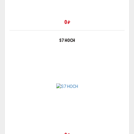
0
₽
S7 HOCH