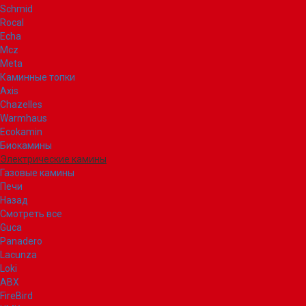
Schmid
Rocal
Echa
Mcz
Meta
Каминные топки
Axis
Chazelles
Warmhaus
Ecokamin
Биокамины
Электрические камины
Газовые камины
Печи
Назад
Смотреть все
Guca
Panadero
Lacunza
Loki
ABX
FireBird