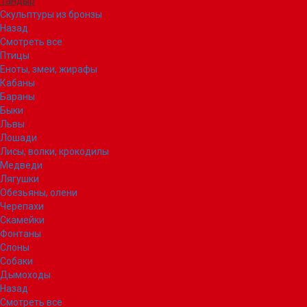
Тандыр
Скульптуры из бронзы
Назад
Смотреть все
Птицы
Еноты, змеи, жирафы
Кабаны
Бараны
Быки
Львы
Лошади
Лисы, волки, крокодилы
Медведи
Лягушки
Обезьяны, олени
Черепахи
Скамейки
Фонтаны
Слоны
Собаки
Дымоходы
Назад
Смотреть все