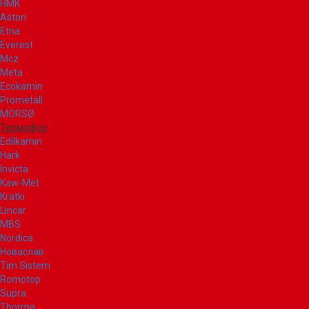
НМК
Aston
Etna
Everest
Mcz
Meta
Ecokamin
Prometall
MORSØ
Термофор
Edilkamin
Hark
Invicta
Kaw-Met
Kratki
Lincar
MBS
Nordica
Новаслав
Tim Sistem
Romotop
Supra
Thorma