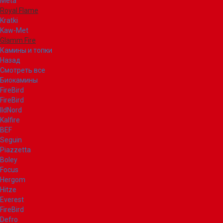
Meta
Royal Flame
Kratki
Kaw-Met
Glamm Fire
Камины и топки
Назад
Смотреть все
Биокамины
FireBird
FireBird
IldNord
Kalfire
BEF
Seguin
Piazzetta
Boley
Focus
Hergom
Hitze
Everest
FireBird
Defro