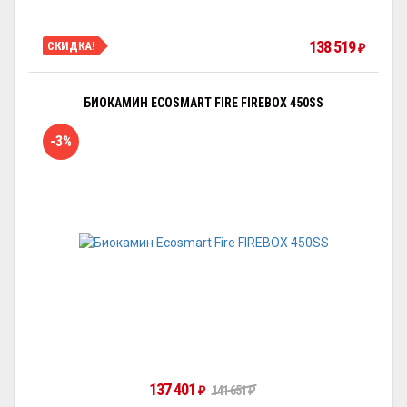
138 519
СКИДКА!
₽
БИОКАМИН ECOSMART FIRE FIREBOX 450SS
-3%
137 401
141 651
₽
₽