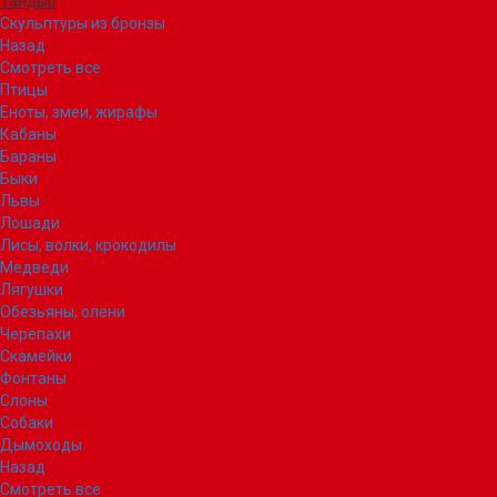
Тандыр
Скульптуры из бронзы
Назад
Смотреть все
Птицы
Еноты, змеи, жирафы
Кабаны
Бараны
Быки
Львы
Лошади
Лисы, волки, крокодилы
Медведи
Лягушки
Обезьяны, олени
Черепахи
Скамейки
Фонтаны
Слоны
Собаки
Дымоходы
Назад
Смотреть все