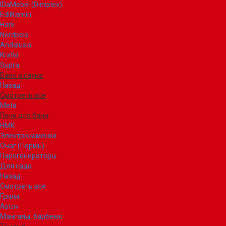
IDaMebel (Dimplex)
EdilKamin
Hark
Nordpeis
Andalusia
Kratki
Supra
Баня и сауна
Назад
Смотреть все
Meta
Печи для бани
НМК
Электрокаменки
Очаг (Пермь)
Парогенераторы
Для сада
Назад
Смотреть все
Грили
Astov
Мангалы, барбекю