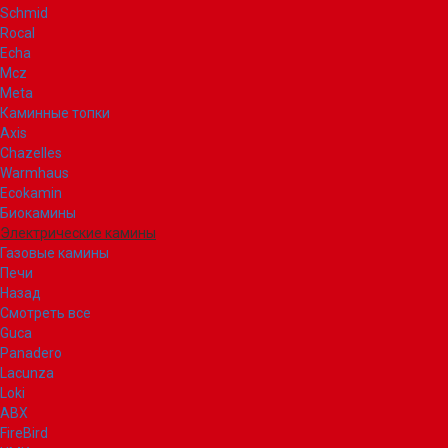
Schmid
Rocal
Echa
Mcz
Meta
Каминные топки
Axis
Chazelles
Warmhaus
Ecokamin
Биокамины
Электрические камины
Газовые камины
Печи
Назад
Смотреть все
Guca
Panadero
Lacunza
Loki
ABX
FireBird