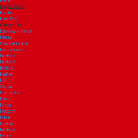
Meta
Royal Flame
Kratki
Kaw-Met
Glamm Fire
Камины и топки
Назад
Смотреть все
Биокамины
FireBird
FireBird
IldNord
Kalfire
BEF
Seguin
Piazzetta
Boley
Focus
Hergom
Hitze
Everest
FireBird
Defro