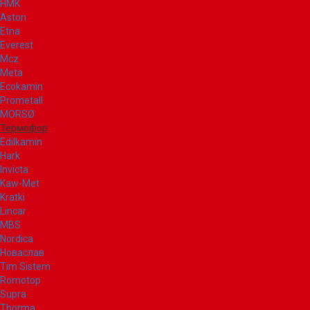
НМК
Aston
Etna
Everest
Mcz
Meta
Ecokamin
Prometall
MORSØ
Термофор
Edilkamin
Hark
Invicta
Kaw-Met
Kratki
Lincar
MBS
Nordica
Новаслав
Tim Sistem
Romotop
Supra
Thorma