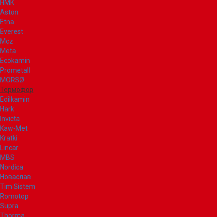
НМК
Aston
Etna
Everest
Mcz
Meta
Ecokamin
Prometall
MORSØ
Термофор
Edilkamin
Hark
Invicta
Kaw-Met
Kratki
Lincar
MBS
Nordica
Новаслав
Tim Sistem
Romotop
Supra
Thorma