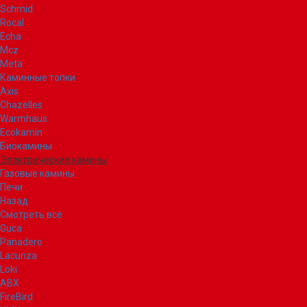
Schmid
Rocal
Echa
Mcz
Meta
Каминные топки
Axis
Chazelles
Warmhaus
Ecokamin
Биокамины
Электрические камины
Газовые камины
Печи
Назад
Смотреть все
Guca
Panadero
Lacunza
Loki
ABX
FireBird