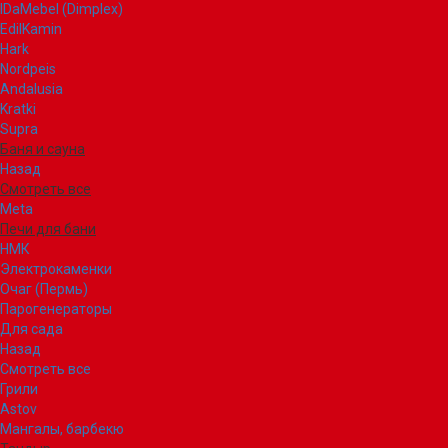
IDaMebel (Dimplex)
EdilKamin
Hark
Nordpeis
Andalusia
Kratki
Supra
Баня и сауна
Назад
Смотреть все
Meta
Печи для бани
НМК
Электрокаменки
Очаг (Пермь)
Парогенераторы
Для сада
Назад
Смотреть все
Грили
Astov
Мангалы, барбекю