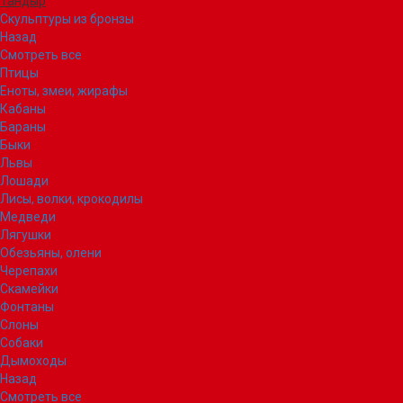
Тандыр
Скульптуры из бронзы
Назад
Смотреть все
Птицы
Еноты, змеи, жирафы
Кабаны
Бараны
Быки
Львы
Лошади
Лисы, волки, крокодилы
Медведи
Лягушки
Обезьяны, олени
Черепахи
Скамейки
Фонтаны
Слоны
Собаки
Дымоходы
Назад
Смотреть все