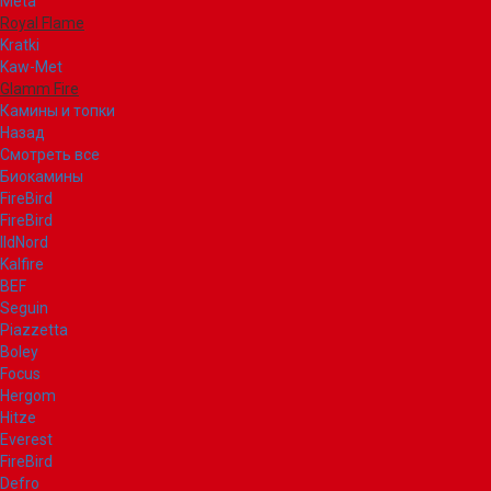
Meta
Royal Flame
Kratki
Kaw-Met
Glamm Fire
Камины и топки
Назад
Смотреть все
Биокамины
FireBird
FireBird
IldNord
Kalfire
BEF
Seguin
Piazzetta
Boley
Focus
Hergom
Hitze
Everest
FireBird
Defro