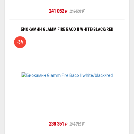
241 052
₽
248 508
₽
БИОКАМИН GLAMM FIRE BACO II WHITE/BLACK/RED
-3%
238 351
₽
245 723
₽