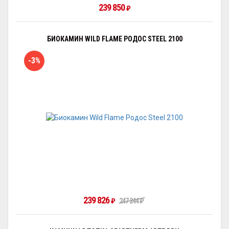
239 850
₽
БИОКАМИН WILD FLAME РОДОС STEEL 2100
-3%
239 826
₽
247 244
₽