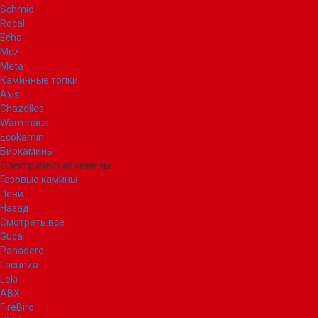
Schmid
Rocal
Echa
Mcz
Meta
Каминные топки
Axis
Chazelles
Warmhaus
Ecokamin
Биокамины
Электрические камины
Газовые камины
Печи
Назад
Смотреть все
Guca
Panadero
Lacunza
Loki
ABX
FireBird