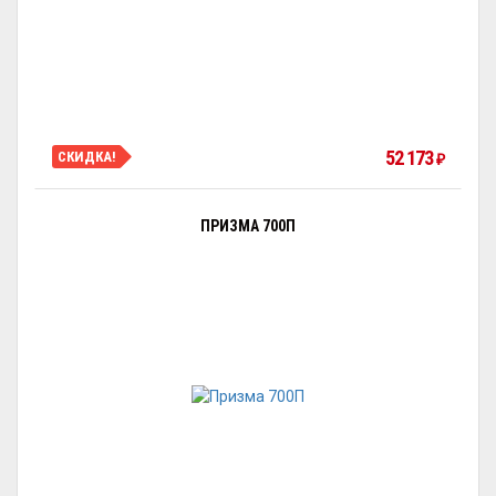
52 173
СКИДКА!
₽
ПРИЗМА 700П