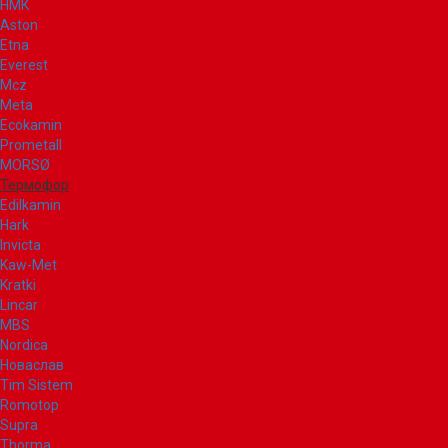
НМК
Aston
Etna
Everest
Mcz
Meta
Ecokamin
Prometall
MORSØ
Термофор
Edilkamin
Hark
Invicta
Kaw-Met
Kratki
Lincar
MBS
Nordica
Новаслав
Tim Sistem
Romotop
Supra
Thorma