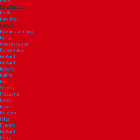
Meta
Royal Flame
Kratki
Kaw-Met
Glamm Fire
Камины и топки
Назад
Смотреть все
Биокамины
FireBird
FireBird
IldNord
Kalfire
BEF
Seguin
Piazzetta
Boley
Focus
Hergom
Hitze
Everest
FireBird
Defro