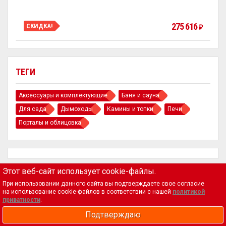
275 616
СКИДКА!
₽
ТЕГИ
Аксессуары и комплектующие
Баня и сауна
Для сада
Дымоходы
Камины и топки
Печи
Порталы и облицовка
Этот веб-сайт использует cookie-файлы.
При использовании данного сайта вы подтверждаете свое согласие
на использование cookie-файлов в соответствии с нашей
Магазин
политикой
приватности
.
{region_field_4}
Корзина
Подтверждаю
Политика
Оформить заказ