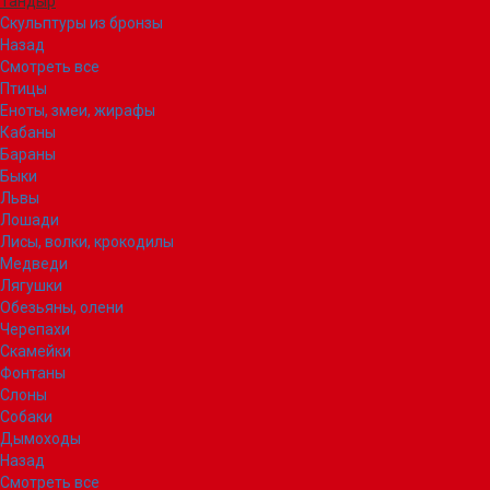
Тандыр
Скульптуры из бронзы
Назад
Смотреть все
Птицы
Еноты, змеи, жирафы
Кабаны
Бараны
Быки
Львы
Лошади
Лисы, волки, крокодилы
Медведи
Лягушки
Обезьяны, олени
Черепахи
Скамейки
Фонтаны
Слоны
Собаки
Дымоходы
Назад
Смотреть все