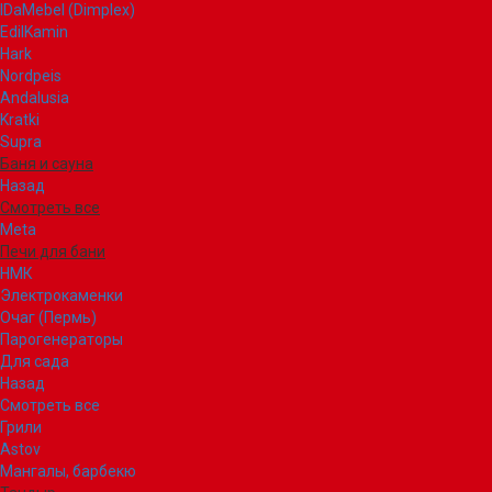
IDaMebel (Dimplex)
EdilKamin
Hark
Nordpeis
Andalusia
Kratki
Supra
Баня и сауна
Назад
Смотреть все
Meta
Печи для бани
НМК
Электрокаменки
Очаг (Пермь)
Парогенераторы
Для сада
Назад
Смотреть все
Грили
Astov
Мангалы, барбекю