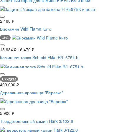
Защитный экран для камина FIRE97BK и печи
2 488
₽
Биокамин Wild Flame Кито
-3%
15 984
₽
16 479
₽
Каминная топка Schmid Ekko R/L 6751 h
Скидка!
409 000
₽
Деревянная дровница "Березка"
5 900
₽
Твердотопливный камин Hark 3/122.6