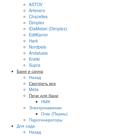
ASTOV
Artevero
Chazelles
Dimplex
IDaMebel (Dimplex)
EdilKamin
Hark
Nordpeis
Andalusia
Kratki
Supra
Баня и сауна
Назад
Смотреть все
Meta
Печи для бани
НМК
Электрокаменки
Очаг (Пермь)
Парогенераторы
Для сада
Назад