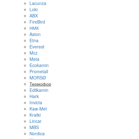
Lacunza
Loki
ABX
FireBird
НМК
Aston
Etna
Everest
Mcz
Meta
Ecokamin
Prometall
MORSØ
Термофор
Edilkamin
Hark
Invicta
Kaw-Met
Kratki
Lincar
MBS
Nordica