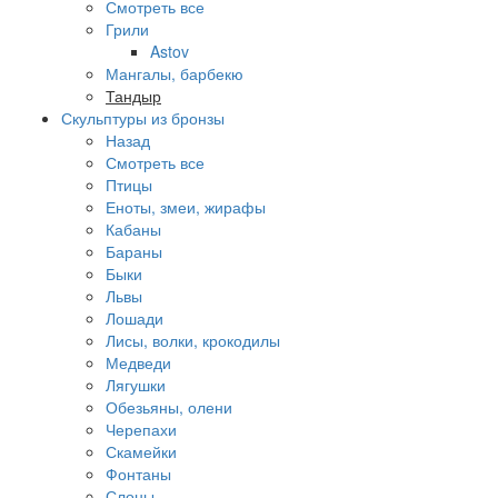
Смотреть все
Грили
Astov
Мангалы, барбекю
Тандыр
Скульптуры из бронзы
Назад
Смотреть все
Птицы
Еноты, змеи, жирафы
Кабаны
Бараны
Быки
Львы
Лошади
Лисы, волки, крокодилы
Медведи
Лягушки
Обезьяны, олени
Черепахи
Скамейки
Фонтаны
Слоны