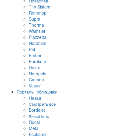
Новаслав
Tim Sistem
Romotop
Supra
Thorma
Wamsler
Piazzetta
Nordflam
Pal
Ember
Eurokom
Dovre
Nordpeis
Canada
Vesuvi
Порталы, облицовки
Назад
Смотреть все
Bordelet
КимрПечь
Rocal
Meta
Ecokamin