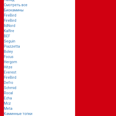
Смотреть все
Биокамины
FireBird
FireBird
IldNord
Kalfire
BEF
Seguin
Piazzetta
Boley
Focus
Hergom
Hitze
Everest
FireBird
Defro
Schmid
Rocal
Echa
Mcz
Meta
Каминные топки