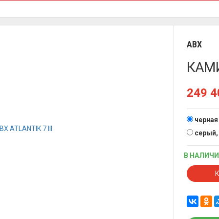
ABX
КАМИ
249 
черная
серый,
В НАЛИЧ