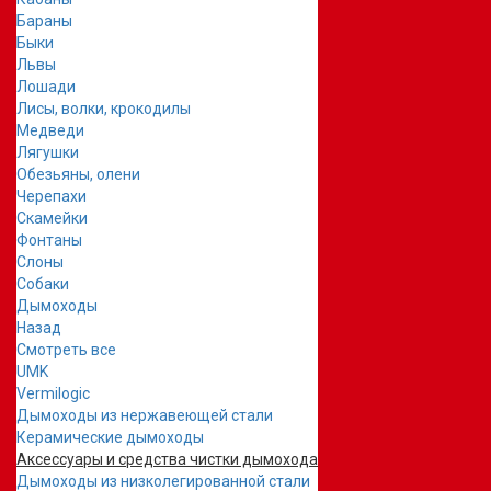
Бараны
Быки
Львы
Лошади
Лисы, волки, крокодилы
Медведи
Лягушки
Обезьяны, олени
Черепахи
Скамейки
Фонтаны
Слоны
Собаки
Дымоходы
Назад
Смотреть все
UMK
Vermilogic
Дымоходы из нержавеющей стали
Керамические дымоходы
Аксессуары и средства чистки дымохода
Дымоходы из низколегированной стали