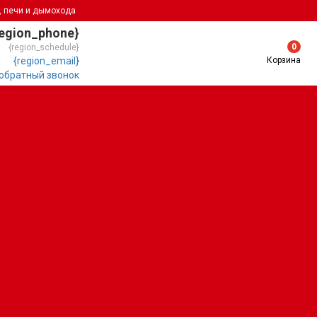
, печи и дымохода
region_phone}
0
{region_schedule}
Корзина
{region_email}
 обратный звонок