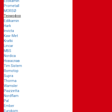
Ecokamin
Prometall
MORSØ
Термофор
Edilkamin
Hark
Invicta
Kaw-Met
Kratki
Lincar
MBS
Nordica
Новаслав
Tim Sistem
Romotop
Supra
Thorma
Wamsler
Piazzetta
Nordflam
Pal
Ember
Eurokom