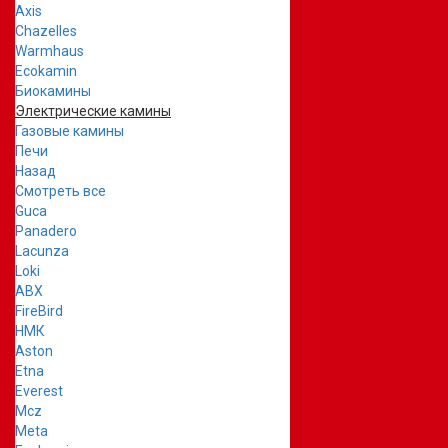
Axis
Chazelles
Warmhaus
Ecokamin
Биокамины
Электрические камины
Газовые камины
Печи
Назад
Смотреть все
Guca
Panadero
Lacunza
Loki
ABX
FireBird
НМК
Aston
Etna
Everest
Mcz
Meta