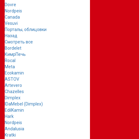
Dovre
Nordpeis
Canada
Vesuvi
Порталы, облицовки
Назад
Смотреть все
Bordelet
КимрПечь
Rocal
Meta
Ecokamin
ASTOV
Artevero
Chazelles
Dimplex
IDaMebel (Dimplex)
EdilKamin
Hark
Nordpeis
Andalusia
Kratki