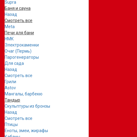
Supra
Баня и сауна
Назад
Смотреть все
Meta
Печи для бани
НМК
Электрокаменки
Очаг (Пермь)
Парогенераторы
Для сада
Назад
Смотреть все
Грили
Astov
Мангалы, барбекю
Тандыр
Скульптуры из бронзы
Назад
Смотреть все
Птицы
Еноты, змеи, жирафы
Кабаны