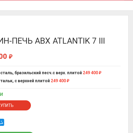
Н-ПЕЧЬ ABX ATLANTIK 7 III
400
₽
 сталь, бразильский песч.с верх. плитой
249 400
₽
 тальк, с верхней плитой
249 400
₽
ИИ
КУПИТЬ