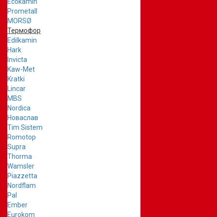
Ecokamin
Prometall
MORSØ
Термофор
Edilkamin
Hark
Invicta
Kaw-Met
Kratki
Lincar
MBS
Nordica
Новаслав
Tim Sistem
Romotop
Supra
Thorma
Wamsler
Piazzetta
Nordflam
Pal
Ember
Eurokom