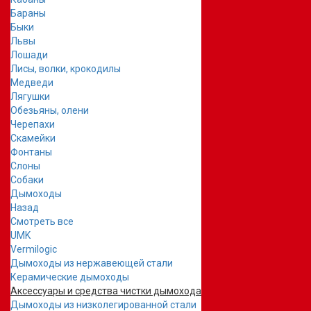
Бараны
Быки
Львы
Лошади
Лисы, волки, крокодилы
Медведи
Лягушки
Обезьяны, олени
Черепахи
Скамейки
Фонтаны
Слоны
Собаки
Дымоходы
Назад
Смотреть все
UMK
Vermilogic
Дымоходы из нержавеющей стали
Керамические дымоходы
Аксессуары и средства чистки дымохода
Дымоходы из низколегированной стали