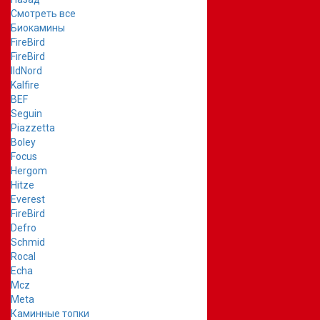
Смотреть все
Биокамины
FireBird
FireBird
IldNord
Kalfire
BEF
Seguin
Piazzetta
Boley
Focus
Hergom
Hitze
Everest
FireBird
Defro
Schmid
Rocal
Echa
Mcz
Meta
Каминные топки