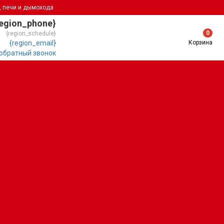
, печи и дымохода
region_phone}
0
{region_schedule}
Корзина
{region_email}
 обратный звонок