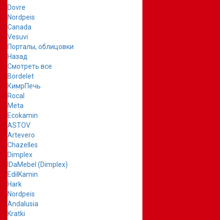
Dovre
Nordpeis
Canada
Vesuvi
Порталы, облицовки
Назад
Смотреть все
Bordelet
КимрПечь
Rocal
Meta
Ecokamin
ASTOV
Artevero
Chazelles
Dimplex
IDaMebel (Dimplex)
EdilKamin
Hark
Nordpeis
Andalusia
Kratki