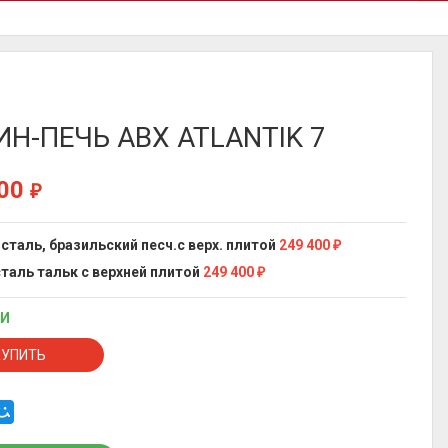
Н-ПЕЧЬ ABX ATLANTIK 7
400
₽
 сталь, бразильский песч.с верх. плитой
249 400
₽
сталь тальк с верхней плитой
249 400
₽
ИИ
КУПИТЬ