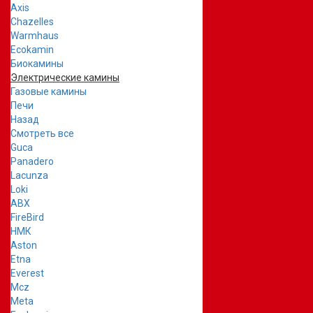
Axis
Chazelles
Warmhaus
Ecokamin
Биокамины
Электрические камины
Газовые камины
Печи
Назад
Смотреть все
Guca
Panadero
Lacunza
Loki
ABX
FireBird
НМК
Aston
Etna
Everest
Mcz
Meta