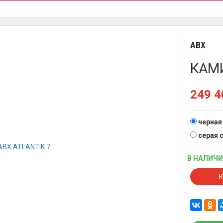
ABX
КАМИ
249 
черная
серая 
В НАЛИЧ