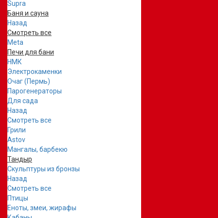
Supra
Баня и сауна
Назад
Смотреть все
Meta
Печи для бани
НМК
Электрокаменки
Очаг (Пермь)
Парогенераторы
Для сада
Назад
Смотреть все
Грили
Astov
Мангалы, барбекю
Тандыр
Скульптуры из бронзы
Назад
Смотреть все
Птицы
Еноты, змеи, жирафы
Кабаны