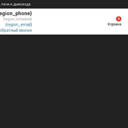
, печи и дымохода
region_phone}
0
{region_schedule}
Корзина
{region_email}
 обратный звонок