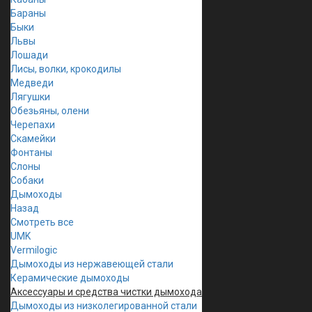
Бараны
Быки
Львы
Лошади
Лисы, волки, крокодилы
Медведи
Лягушки
Обезьяны, олени
Черепахи
Скамейки
Фонтаны
Слоны
Собаки
Дымоходы
Назад
Смотреть все
UMK
Vermilogic
Дымоходы из нержавеющей стали
Керамические дымоходы
Аксессуары и средства чистки дымохода
Дымоходы из низколегированной стали