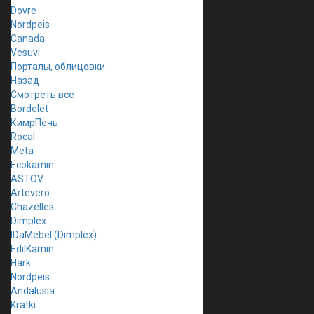
Dovre
Nordpeis
Canada
Vesuvi
Порталы, облицовки
Назад
Смотреть все
Bordelet
КимрПечь
Rocal
Meta
Ecokamin
ASTOV
Artevero
Chazelles
Dimplex
IDaMebel (Dimplex)
EdilKamin
Hark
Nordpeis
Andalusia
Kratki