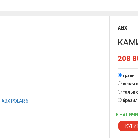
ABX
КАМИ
208 
гранит
серая 
тальк 
бразил
В НАЛИЧ
КУПИ