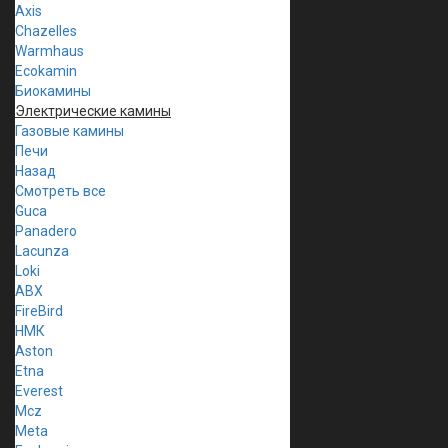
Axis
Chazelles
Warmhaus
Ecokamin
Биокамины
Электрические камины
Газовые камины
Печи
Назад
Смотреть все
Guca
Panadero
Lacunza
Loki
ABX
FireBird
НМК
Aston
Etna
Everest
Mcz
Meta