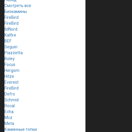
Смотреть все
Биокамины
FireBird
FireBird
IldNord
Kalfire
BEF
Seguin
Piazzetta
Boley
Focus
Hergom
Hitze
Everest
FireBird
Defro
Schmid
Rocal
Echa
Mcz
Meta
Каминные топки