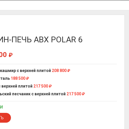
Н-ПЕЧЬ ABX POLAR 6
800
₽
 кашмир с верхней плитой
208 800
₽
сталь
188 500
₽
с верхней плитой
217 500
₽
ьский песчаник с верхней плитой
217 500
₽
ИИ
ТЬ