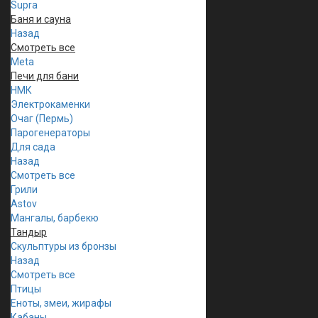
Supra
Баня и сауна
Назад
Смотреть все
Meta
Печи для бани
НМК
Электрокаменки
Очаг (Пермь)
Парогенераторы
Для сада
Назад
Смотреть все
Грили
Astov
Мангалы, барбекю
Тандыр
Скульптуры из бронзы
Назад
Смотреть все
Птицы
Еноты, змеи, жирафы
Кабаны