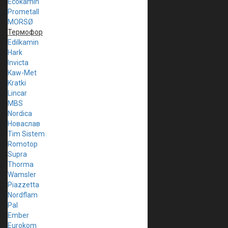
Ecokamin
Prometall
MORSØ
Термофор
Edilkamin
Hark
Invicta
Kaw-Met
Kratki
Lincar
MBS
Nordica
Новаслав
Tim Sistem
Romotop
Supra
Thorma
Wamsler
Piazzetta
Nordflam
Pal
Ember
Eurokom