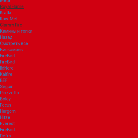
Meta
Royal Flame
Kratki
Kaw-Met
Glamm Fire
Камины и топки
Назад
Смотреть все
Биокамины
FireBird
FireBird
IldNord
Kalfire
BEF
Seguin
Piazzetta
Boley
Focus
Hergom
Hitze
Everest
FireBird
Defro