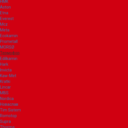
НМК
Aston
Etna
Everest
Mcz
Meta
Ecokamin
Prometall
MORSØ
Термофор
Edilkamin
Hark
Invicta
Kaw-Met
Kratki
Lincar
MBS
Nordica
Новаслав
Tim Sistem
Romotop
Supra
Thorma