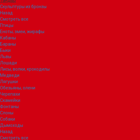
Тандыр
Скульптуры из бронзы
Назад
Смотреть все
Птицы
Еноты, змеи, жирафы
Кабаны
Бараны
Быки
Львы
Лошади
Лисы, волки, крокодилы
Медведи
Лягушки
Обезьяны, олени
Черепахи
Скамейки
Фонтаны
Слоны
Собаки
Дымоходы
Назад
Смотреть все