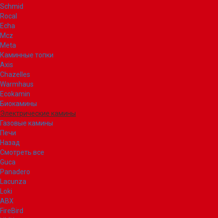
Schmid
Rocal
Echa
Mcz
Meta
Каминные топки
Axis
Chazelles
Warmhaus
Ecokamin
Биокамины
Электрические камины
Газовые камины
Печи
Назад
Смотреть все
Guca
Panadero
Lacunza
Loki
ABX
FireBird