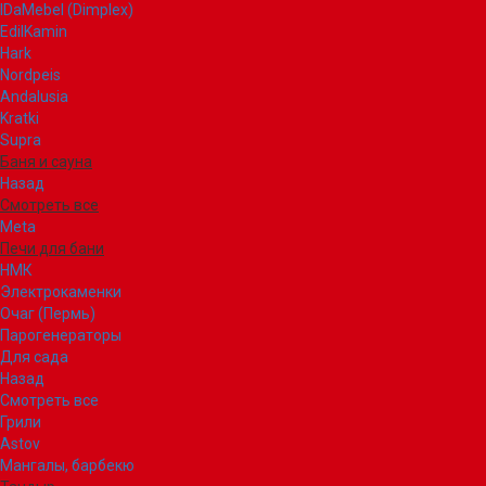
IDaMebel (Dimplex)
EdilKamin
Hark
Nordpeis
Andalusia
Kratki
Supra
Баня и сауна
Назад
Смотреть все
Meta
Печи для бани
НМК
Электрокаменки
Очаг (Пермь)
Парогенераторы
Для сада
Назад
Смотреть все
Грили
Astov
Мангалы, барбекю