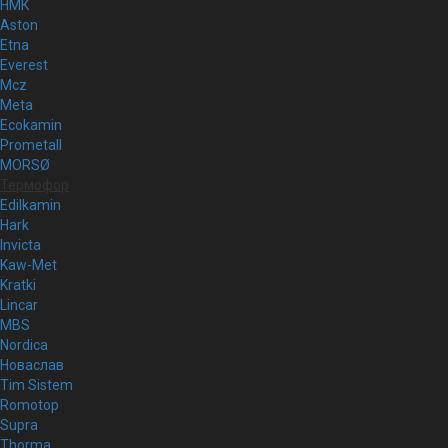
НМК
Aston
Etna
Everest
Mcz
Meta
Ecokamin
Prometall
MORSØ
Термофор
Edilkamin
Hark
Invicta
Kaw-Met
Kratki
Lincar
MBS
Nordica
Новаслав
Tim Sistem
Romotop
Supra
Thorma