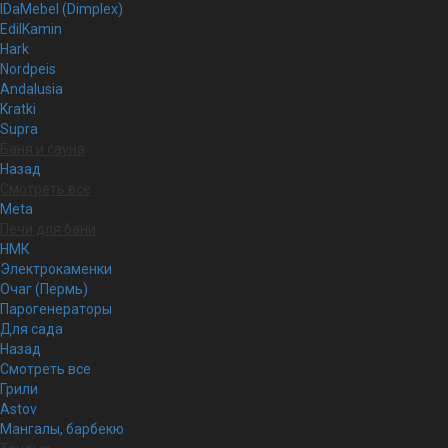
IDaMebel (Dimplex)
EdilKamin
Hark
Nordpeis
Andalusia
Kratki
Supra
Баня и сауна
Назад
Смотреть все
Meta
Печи для бани
НМК
Электрокаменки
Очаг (Пермь)
Парогенераторы
Для сада
Назад
Смотреть все
Грили
Astov
Мангалы, барбекю