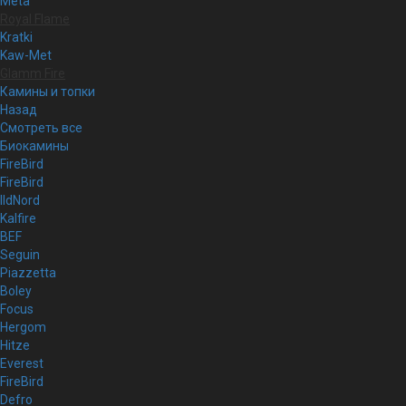
Meta
Royal Flame
Kratki
Kaw-Met
Glamm Fire
Камины и топки
Назад
Смотреть все
Биокамины
FireBird
FireBird
IldNord
Kalfire
BEF
Seguin
Piazzetta
Boley
Focus
Hergom
Hitze
Everest
FireBird
Defro