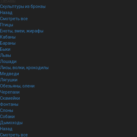
Тандыр
Скульптуры из бронзы
Назад
Смотреть все
Птицы
Еноты, змеи, жирафы
Кабаны
Бараны
Быки
Львы
Лошади
Лисы, волки, крокодилы
Медведи
Лягушки
Обезьяны, олени
Черепахи
Скамейки
Фонтаны
Слоны
Собаки
Дымоходы
Назад
Смотреть все