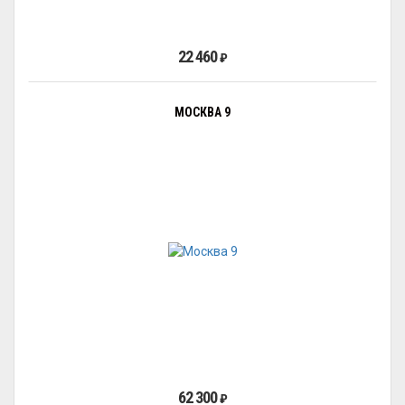
22 460
₽
МОСКВА 9
62 300
₽