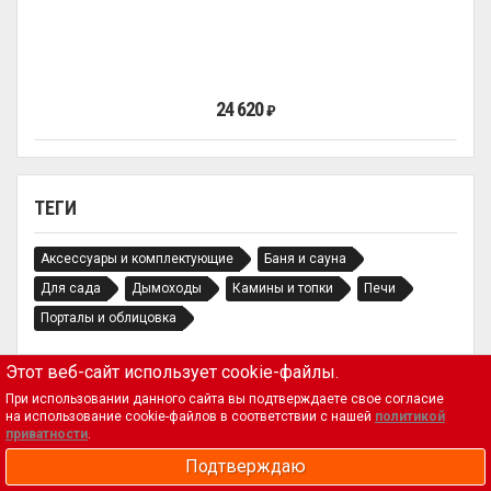
24 620
₽
ТЕГИ
Аксессуары и комплектующие
Баня и сауна
Для сада
Дымоходы
Камины и топки
Печи
Порталы и облицовка
Этот веб-сайт использует cookie-файлы.
При использовании данного сайта вы подтверждаете свое согласие
на использование cookie-файлов в соответствии с нашей
политикой
приватности
.
Подтверждаю
Магазин
{region_field_4}