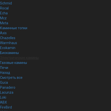
Schmid
Rocal
Echa
Mcz
Meta
Каминные топки
Axis
Chazelles
Warmhaus
Ecokamin
Биокамины
Электрические камины
Газовые камины
Печи
Назад
Смотреть все
Guca
Panadero
Lacunza
Loki
ABX
FireBird