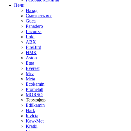
Печи
Назад
Смотреть все
Guca
Panadero
Lacunza
Loki
ABX
FireBird
НМК
Aston
Etna
Everest
Mcz
Meta
Ecokamin
Prometall
MORSØ
Термофор
Edilkamin
Hark
Invicta
Kaw-Met
Kratki