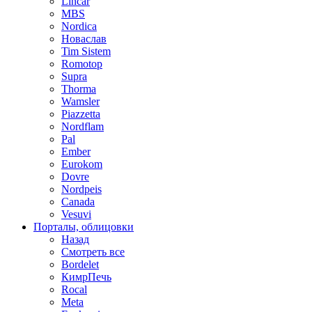
Lincar
MBS
Nordica
Новаслав
Tim Sistem
Romotop
Supra
Thorma
Wamsler
Piazzetta
Nordflam
Pal
Ember
Eurokom
Dovre
Nordpeis
Canada
Vesuvi
Порталы, облицовки
Назад
Смотреть все
Bordelet
КимрПечь
Rocal
Meta