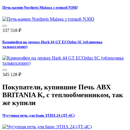
Печь-камин Nordpeis Malaga з топкой N30D
337 518
₽
Каминофен на дровах Hark 44 GT ECOplus SC (облицовка
талькохлорит)
345 128
₽
Покупатели, купившие
Печь ABX
BRITANIA K, с теплообменником
, так
же купили
Чугунная печь для бани ЭТНА 24 (ДТ-4С)