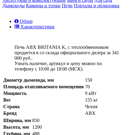
Аксессуары и комплектующие
Баня и сауна
Для сада
Дымоходы
Камины и топки
Печи
Порталы и облицовка
Обзор
Характеристики
Печь ABX BRITANIA K, с теплообменником
продается в со склада официального дилера за
341
000 руб.
.
Узнать наличие, артикул и цену можно по
телефону с 10:00 до 18:00 (МСК).
Диаметр дымохода, мм
150
Площадь отапливаемого помещения
70
Мощность
9 кВт
Вес
155 кг
Страна
Чехия
Бренд
ABX
Ширина, мм
850
Высота, мм
1200
Глубина, мм
488