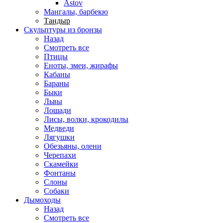
Astov
Мангалы, барбекю
Тандыр
Скульптуры из бронзы
Назад
Смотреть все
Птицы
Еноты, змеи, жирафы
Кабаны
Бараны
Быки
Львы
Лошади
Лисы, волки, крокодилы
Медведи
Лягушки
Обезьяны, олени
Черепахи
Скамейки
Фонтаны
Слоны
Собаки
Дымоходы
Назад
Смотреть все