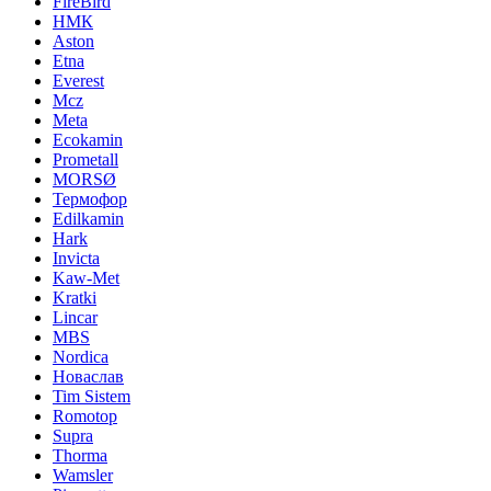
FireBird
НМК
Aston
Etna
Everest
Mcz
Meta
Ecokamin
Prometall
MORSØ
Термофор
Edilkamin
Hark
Invicta
Kaw-Met
Kratki
Lincar
MBS
Nordica
Новаслав
Tim Sistem
Romotop
Supra
Thorma
Wamsler