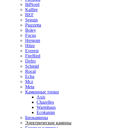
IldNord
Kalfire
BEF
Seguin
Piazzetta
Boley
Focus
Hergom
Hitze
Everest
FireBird
Defro
Schmid
Rocal
Echa
Mcz
Meta
Каминные топки
Axis
Chazelles
Warmhaus
Ecokamin
Биокамины
Электрические камины
Газовые камины