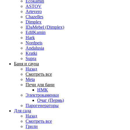
Ecokamin
ASTOV
Artevero
Chazelles
Dimplex
IDaMebel (Dimplex)
EdilKamin
Hark
Nordpeis
Andalusia
Kratki
Supra
Баня и сауна
Назад
Смотреть все
Meta
Печи для бани
НМК
Электрокаменки
Очаг (Пермь)
Парогенераторы
Для сада
Назад
Смотреть все
Грили