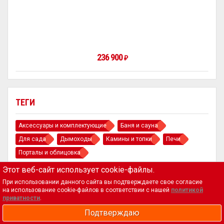
236 900
₽
ТЕГИ
Аксессуары и комплектующие
Баня и сауна
Для сада
Дымоходы
Камины и топки
Печи
Порталы и облицовка
Этот веб-сайт использует cookie-файлы.
При использовании данного сайта вы подтверждаете свое согласие
на использование cookie-файлов в соответствии с нашей
политикой
приватности
.
Подтверждаю
Магазин