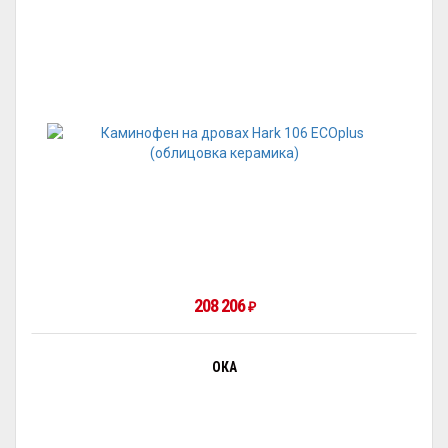
208 206
₽
ОКА