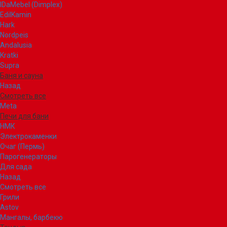
IDaMebel (Dimplex)
EdilKamin
Hark
Nordpeis
Andalusia
Kratki
Supra
Баня и сауна
Назад
Смотреть все
Meta
Печи для бани
НМК
Электрокаменки
Очаг (Пермь)
Парогенераторы
Для сада
Назад
Смотреть все
Грили
Astov
Мангалы, барбекю