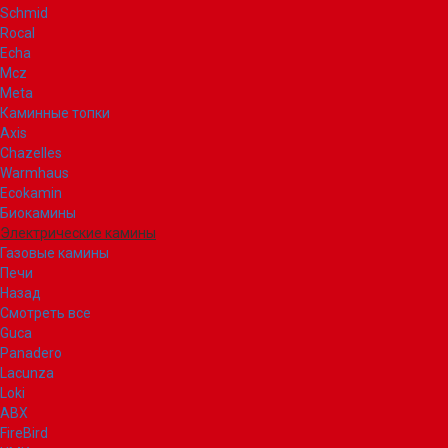
Schmid
Rocal
Echa
Mcz
Meta
Каминные топки
Axis
Chazelles
Warmhaus
Ecokamin
Биокамины
Электрические камины
Газовые камины
Печи
Назад
Смотреть все
Guca
Panadero
Lacunza
Loki
ABX
FireBird