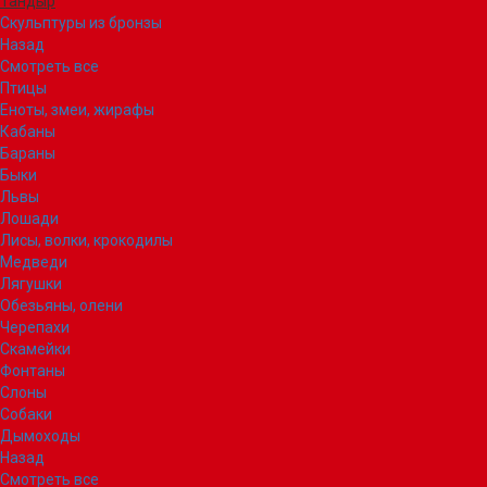
Тандыр
Скульптуры из бронзы
Назад
Смотреть все
Птицы
Еноты, змеи, жирафы
Кабаны
Бараны
Быки
Львы
Лошади
Лисы, волки, крокодилы
Медведи
Лягушки
Обезьяны, олени
Черепахи
Скамейки
Фонтаны
Слоны
Собаки
Дымоходы
Назад
Смотреть все