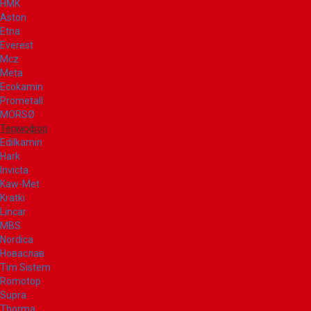
НМК
Aston
Etna
Everest
Mcz
Meta
Ecokamin
Prometall
MORSØ
Термофор
Edilkamin
Hark
Invicta
Kaw-Met
Kratki
Lincar
MBS
Nordica
Новаслав
Tim Sistem
Romotop
Supra
Thorma