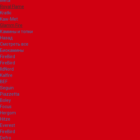
Meta
Royal Flame
Kratki
Kaw-Met
Glamm Fire
Камины и топки
Назад
Смотреть все
Биокамины
FireBird
FireBird
IldNord
Kalfire
BEF
Seguin
Piazzetta
Boley
Focus
Hergom
Hitze
Everest
FireBird
Defro