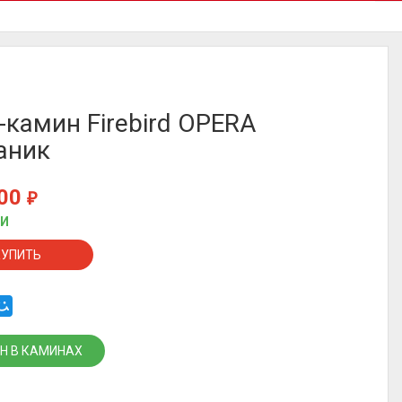
-камин Firebird OPERA
аник
000
₽
ИИ
КУПИТЬ
Н В КАМИНАХ