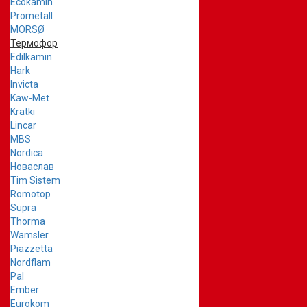
Ecokamin
Prometall
MORSØ
Термофор
Edilkamin
Hark
Invicta
Kaw-Met
Kratki
Lincar
MBS
Nordica
Новаслав
Tim Sistem
Romotop
Supra
Thorma
Wamsler
Piazzetta
Nordflam
Pal
Ember
Eurokom