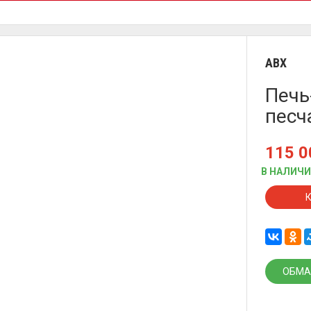
ABX
Печь
песч
115 
В НАЛИЧ
ОБМА