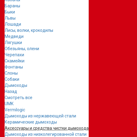
Бараны
Быки
Львы
Лошади
Лисы, волки, крокодилы
Медведи
Лягушки
Обезьяны, олени
Черепахи
Скамейки
Фонтаны
Слоны
Собаки
Дымоходы
Назад
Смотреть все
UMK
Vermilogic
Дымоходы из нержавеющей стали
Керамические дымоходы
Аксессуары и средства чистки дымохода
Дымоходы из низколегированной стали