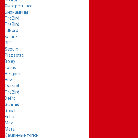
Смотреть все
Биокамины
FireBird
FireBird
IldNord
Kalfire
BEF
Seguin
Piazzetta
Boley
Focus
Hergom
Hitze
Everest
FireBird
Defro
Schmid
Rocal
Echa
Mcz
Meta
Каминные топки