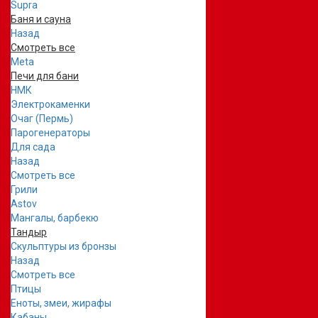
Supra
Баня и сауна
Назад
Смотреть все
Meta
Печи для бани
НМК
Электрокаменки
Очаг (Пермь)
Парогенераторы
Для сада
Назад
Смотреть все
Грили
Astov
Мангалы, барбекю
Тандыр
Скульптуры из бронзы
Назад
Смотреть все
Птицы
Еноты, змеи, жирафы
Кабаны