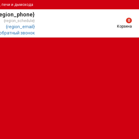
, печи и дымохода
region_phone}
0
{region_schedule}
Корзина
{region_email}
 обратный звонок