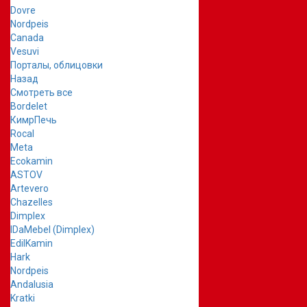
Dovre
Nordpeis
Canada
Vesuvi
Порталы, облицовки
Назад
Смотреть все
Bordelet
КимрПечь
Rocal
Meta
Ecokamin
ASTOV
Artevero
Chazelles
Dimplex
IDaMebel (Dimplex)
EdilKamin
Hark
Nordpeis
Andalusia
Kratki