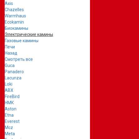
Axis
Chazelles
Warmhaus
Ecokamin
Биокамины
Электрические камины
Газовые камины
Печи
Назад
Смотреть все
Guca
Panadero
Lacunza
Loki
ABX
FireBird
НМК
Aston
Etna
Everest
Mcz
Meta