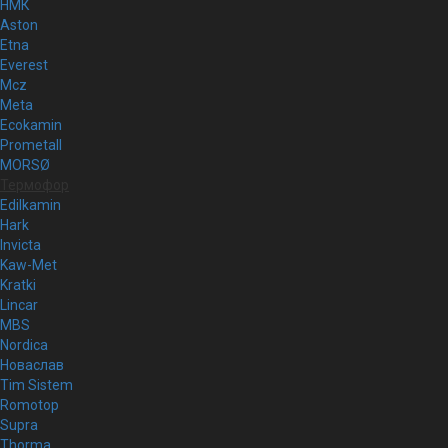
НМК
Aston
Etna
Everest
Mcz
Meta
Ecokamin
Prometall
MORSØ
Термофор
Edilkamin
Hark
Invicta
Kaw-Met
Kratki
Lincar
MBS
Nordica
Новаслав
Tim Sistem
Romotop
Supra
Thorma