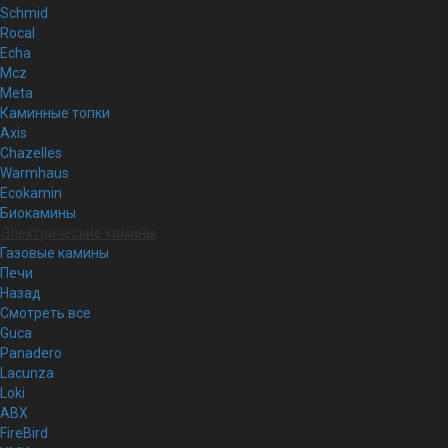
Schmid
Rocal
Echa
Mcz
Meta
Каминные топки
Axis
Chazelles
Warmhaus
Ecokamin
Биокамины
Электрические камины
Газовые камины
Печи
Назад
Смотреть все
Guca
Panadero
Lacunza
Loki
ABX
FireBird