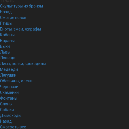
Тандыр
Скульптуры из бронзы
Назад
Смотреть все
Птицы
Еноты, змеи, жирафы
Кабаны
Бараны
Быки
Львы
Лошади
Лисы, волки, крокодилы
Медведи
Лягушки
Обезьяны, олени
Черепахи
Скамейки
Фонтаны
Слоны
Собаки
Дымоходы
Назад
Смотреть все