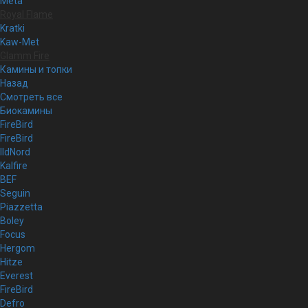
Meta
Royal Flame
Kratki
Kaw-Met
Glamm Fire
Камины и топки
Назад
Смотреть все
Биокамины
FireBird
FireBird
IldNord
Kalfire
BEF
Seguin
Piazzetta
Boley
Focus
Hergom
Hitze
Everest
FireBird
Defro