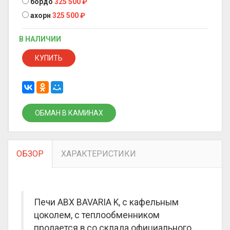
бордо
325 500
₽
ахорн
325 500
₽
В НАЛИЧИИ
КУПИТЬ
ОБМАН В КАМИНАХ
ОБЗОР
ХАРАКТЕРИСТИКИ
Печи ABX BAVARIA K, с кафельным
цоколем, с теплообменником
продается в со склада официального