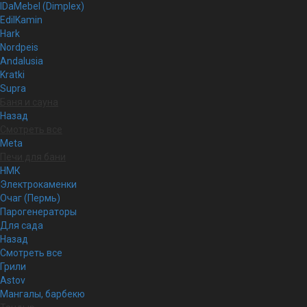
IDaMebel (Dimplex)
EdilKamin
Hark
Nordpeis
Andalusia
Kratki
Supra
Баня и сауна
Назад
Смотреть все
Meta
Печи для бани
НМК
Электрокаменки
Очаг (Пермь)
Парогенераторы
Для сада
Назад
Смотреть все
Грили
Astov
Мангалы, барбекю