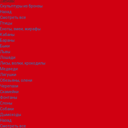
Тандыр
Скульптуры из бронзы
Назад
Смотреть все
Птицы
Еноты, змеи, жирафы
Кабаны
Бараны
Быки
Львы
Лошади
Лисы, волки, крокодилы
Медведи
Лягушки
Обезьяны, олени
Черепахи
Скамейки
Фонтаны
Слоны
Собаки
Дымоходы
Назад
Смотреть все