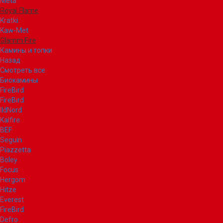
Meta
Royal Flame
Kratki
Kaw-Met
Glamm Fire
Камины и топки
Назад
Смотреть все
Биокамины
FireBird
FireBird
IldNord
Kalfire
BEF
Seguin
Piazzetta
Boley
Focus
Hergom
Hitze
Everest
FireBird
Defro