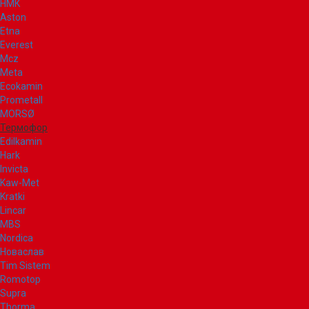
НМК
Aston
Etna
Everest
Mcz
Meta
Ecokamin
Prometall
MORSØ
Термофор
Edilkamin
Hark
Invicta
Kaw-Met
Kratki
Lincar
MBS
Nordica
Новаслав
Tim Sistem
Romotop
Supra
Thorma