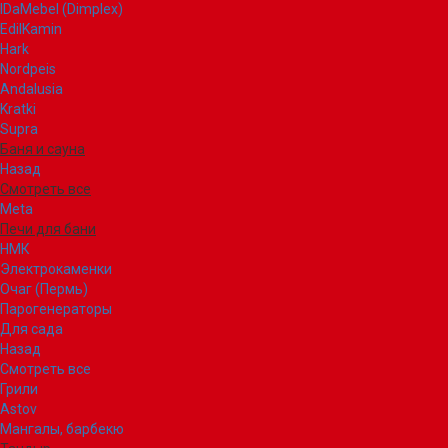
IDaMebel (Dimplex)
EdilKamin
Hark
Nordpeis
Andalusia
Kratki
Supra
Баня и сауна
Назад
Смотреть все
Meta
Печи для бани
НМК
Электрокаменки
Очаг (Пермь)
Парогенераторы
Для сада
Назад
Смотреть все
Грили
Astov
Мангалы, барбекю