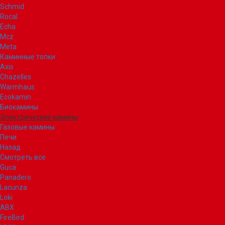
Schmid
Rocal
Echa
Mcz
Meta
Каминные топки
Axis
Chazelles
Warmhaus
Ecokamin
Биокамины
Электрические камины
Газовые камины
Печи
Назад
Смотреть все
Guca
Panadero
Lacunza
Loki
ABX
FireBird