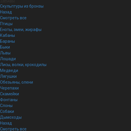
Тандыр
Скульптуры из бронзы
Назад
Смотреть все
Птицы
Еноты, змеи, жирафы
Кабаны
Бараны
Быки
Львы
Лошади
Лисы, волки, крокодилы
Медведи
Лягушки
Обезьяны, олени
Черепахи
Скамейки
Фонтаны
Слоны
Собаки
Дымоходы
Назад
Смотреть все