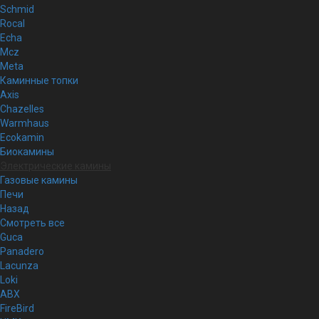
Schmid
Rocal
Echa
Mcz
Meta
Каминные топки
Axis
Chazelles
Warmhaus
Ecokamin
Биокамины
Электрические камины
Газовые камины
Печи
Назад
Смотреть все
Guca
Panadero
Lacunza
Loki
ABX
FireBird