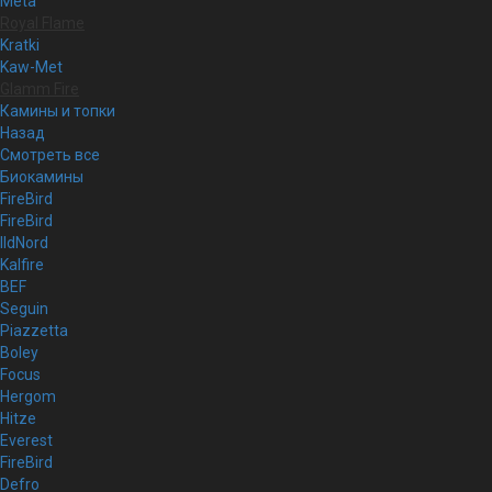
Meta
Royal Flame
Kratki
Kaw-Met
Glamm Fire
Камины и топки
Назад
Смотреть все
Биокамины
FireBird
FireBird
IldNord
Kalfire
BEF
Seguin
Piazzetta
Boley
Focus
Hergom
Hitze
Everest
FireBird
Defro