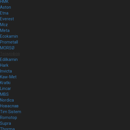
НМК
Aston
Etna
Everest
Mcz
Meta
Ecokamin
Prometall
MORSØ
Термофор
Edilkamin
Hark
Invicta
Kaw-Met
Kratki
Lincar
MBS
Nordica
Новаслав
Tim Sistem
Romotop
Supra
Thorma