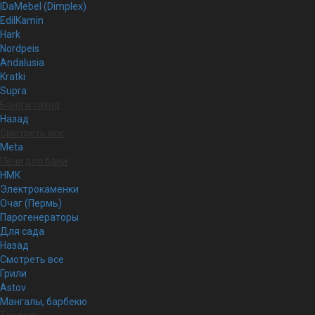
IDaMebel (Dimplex)
EdilKamin
Hark
Nordpeis
Andalusia
Kratki
Supra
Баня и сауна
Назад
Смотреть все
Meta
Печи для бани
НМК
Электрокаменки
Очаг (Пермь)
Парогенераторы
Для сада
Назад
Смотреть все
Грили
Astov
Мангалы, барбекю