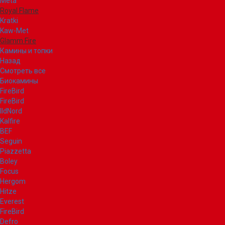
Meta
Royal Flame
Kratki
Kaw-Met
Glamm Fire
Камины и топки
Назад
Смотреть все
Биокамины
FireBird
FireBird
IldNord
Kalfire
BEF
Seguin
Piazzetta
Boley
Focus
Hergom
Hitze
Everest
FireBird
Defro