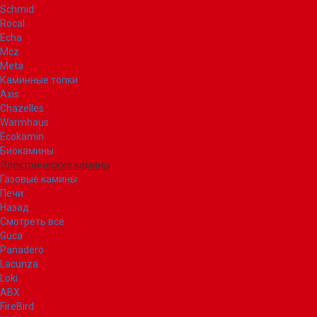
Schmid
Rocal
Echa
Mcz
Meta
Каминные топки
Axis
Chazelles
Warmhaus
Ecokamin
Биокамины
Электрические камины
Газовые камины
Печи
Назад
Смотреть все
Guca
Panadero
Lacunza
Loki
ABX
FireBird