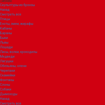
Тандыр
Скульптуры из бронзы
Назад
Смотреть все
Птицы
Еноты, змеи, жирафы
Кабаны
Бараны
Быки
Львы
Лошади
Лисы, волки, крокодилы
Медведи
Лягушки
Обезьяны, олени
Черепахи
Скамейки
Фонтаны
Слоны
Собаки
Дымоходы
Назад
Смотреть все