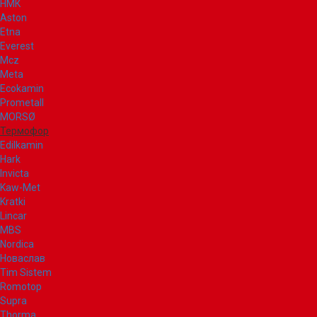
НМК
Aston
Etna
Everest
Mcz
Meta
Ecokamin
Prometall
MORSØ
Термофор
Edilkamin
Hark
Invicta
Kaw-Met
Kratki
Lincar
MBS
Nordica
Новаслав
Tim Sistem
Romotop
Supra
Thorma