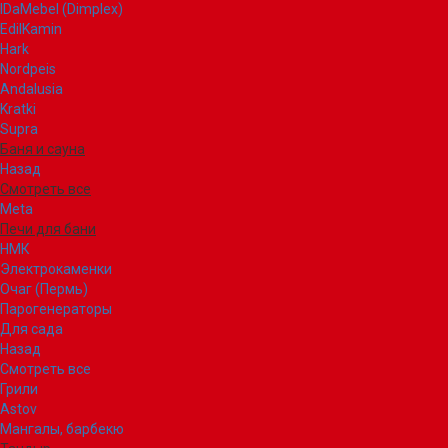
IDaMebel (Dimplex)
EdilKamin
Hark
Nordpeis
Andalusia
Kratki
Supra
Баня и сауна
Назад
Смотреть все
Meta
Печи для бани
НМК
Электрокаменки
Очаг (Пермь)
Парогенераторы
Для сада
Назад
Смотреть все
Грили
Astov
Мангалы, барбекю