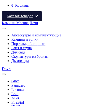
0
Корзина
Каталог товаров
Камины Москва
Печи
Аксессуары и комплектующие
Камины и топки
Порталы, облицовки
Баня и сауна
Для сада
Скульптуры из бронзы
Дымоходы
Dovre
Guca
Panadero
Lacunza
Loki
ABX
FireBird