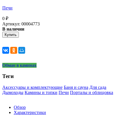
Печи
0
₽
Артикул: 00004773
В наличии
Купить
Обман в каминах
Теги
Аксессуары и комплектующие
Баня и сауна
Для сада
Дымоходы
Камины и топки
Печи
Порталы и облицовка
Обзор
Характеристики