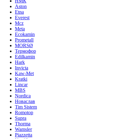
НМК
Aston
Etna
Everest
Mcz
Meta
Ecokamin
Prometall
MORSØ
Термофор
Edilkamin
Hark
Invicta
Kaw-Met
Kratki
Lincar
MBS
Nordica
Новаслав
Tim Sistem
Romotop
Supra
Thorma
Wamsler
Piazzetta