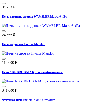
34 232
₽
Печь-камин на дровах WAMSLER Matra 6 кВт
24 566
₽
Печь на дровах Invicta Mandor
119 000
₽
Печь ABX BRITANIA K, с теплообменником
341 000
₽
Чугунная печь Invicta PYRA антрацит