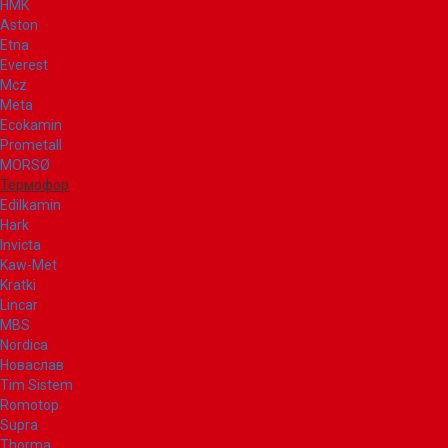
НМК
Aston
Etna
Everest
Mcz
Meta
Ecokamin
Prometall
MORSØ
Термофор
Edilkamin
Hark
Invicta
Kaw-Met
Kratki
Lincar
MBS
Nordica
Новаслав
Tim Sistem
Romotop
Supra
Thorma