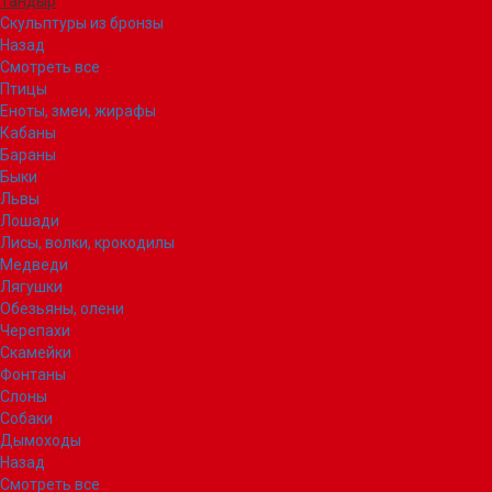
Тандыр
Скульптуры из бронзы
Назад
Смотреть все
Птицы
Еноты, змеи, жирафы
Кабаны
Бараны
Быки
Львы
Лошади
Лисы, волки, крокодилы
Медведи
Лягушки
Обезьяны, олени
Черепахи
Скамейки
Фонтаны
Слоны
Собаки
Дымоходы
Назад
Смотреть все