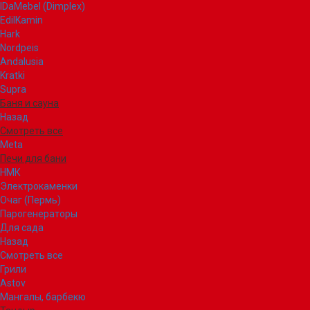
IDaMebel (Dimplex)
EdilKamin
Hark
Nordpeis
Andalusia
Kratki
Supra
Баня и сауна
Назад
Смотреть все
Meta
Печи для бани
НМК
Электрокаменки
Очаг (Пермь)
Парогенераторы
Для сада
Назад
Смотреть все
Грили
Astov
Мангалы, барбекю