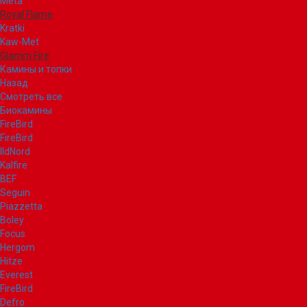
Meta
Royal Flame
Kratki
Kaw-Met
Glamm Fire
Камины и топки
Назад
Смотреть все
Биокамины
FireBird
FireBird
IldNord
Kalfire
BEF
Seguin
Piazzetta
Boley
Focus
Hergom
Hitze
Everest
FireBird
Defro