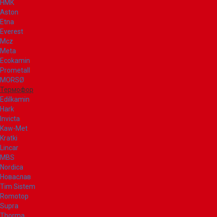
НМК
Aston
Etna
Everest
Mcz
Meta
Ecokamin
Prometall
MORSØ
Термофор
Edilkamin
Hark
Invicta
Kaw-Met
Kratki
Lincar
MBS
Nordica
Новаслав
Tim Sistem
Romotop
Supra
Thorma