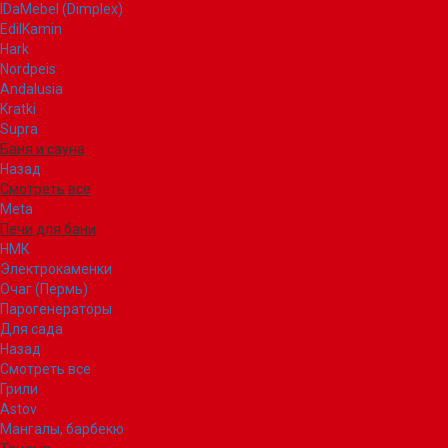
IDaMebel (Dimplex)
EdilKamin
Hark
Nordpeis
Andalusia
Kratki
Supra
Баня и сауна
Назад
Смотреть все
Meta
Печи для бани
НМК
Электрокаменки
Очаг (Пермь)
Парогенераторы
Для сада
Назад
Смотреть все
Грили
Astov
Мангалы, барбекю