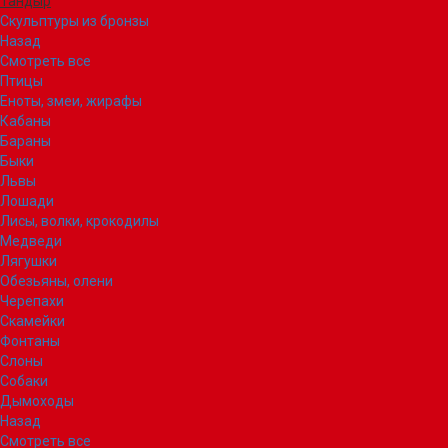
Тандыр
Скульптуры из бронзы
Назад
Смотреть все
Птицы
Еноты, змеи, жирафы
Кабаны
Бараны
Быки
Львы
Лошади
Лисы, волки, крокодилы
Медведи
Лягушки
Обезьяны, олени
Черепахи
Скамейки
Фонтаны
Слоны
Собаки
Дымоходы
Назад
Смотреть все