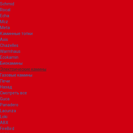
Schmid
Rocal
Echa
Mcz
Meta
Каминные топки
Axis
Chazelles
Warmhaus
Ecokamin
Биокамины
Электрические камины
Газовые камины
Печи
Назад
Смотреть все
Guca
Panadero
Lacunza
Loki
ABX
FireBird