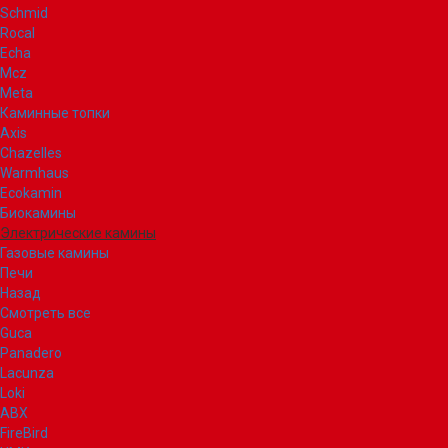
Schmid
Rocal
Echa
Mcz
Meta
Каминные топки
Axis
Chazelles
Warmhaus
Ecokamin
Биокамины
Электрические камины
Газовые камины
Печи
Назад
Смотреть все
Guca
Panadero
Lacunza
Loki
ABX
FireBird