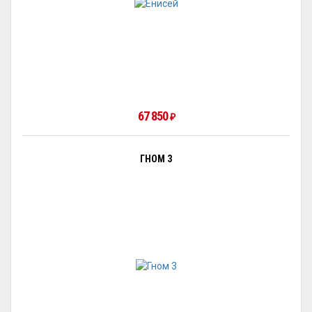
67 850
₽
ГНОМ 3