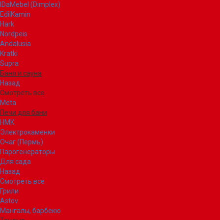
IDaMebel (Dimplex)
EdilKamin
Hark
Nordpeis
Andalusia
Kratki
Supra
Баня и сауна
Назад
Смотреть все
Meta
Печи для бани
НМК
Электрокаменки
Очаг (Пермь)
Парогенераторы
Для сада
Назад
Смотреть все
Грили
Astov
Мангалы, барбекю