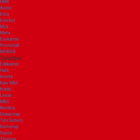
НМК
Aston
Etna
Everest
Mcz
Meta
Ecokamin
Prometall
MORSØ
Термофор
Edilkamin
Hark
Invicta
Kaw-Met
Kratki
Lincar
MBS
Nordica
Новаслав
Tim Sistem
Romotop
Supra
Thorma