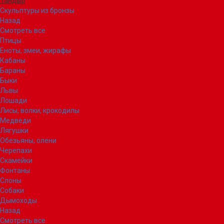
Тандыр
Скульптуры из бронзы
Назад
Смотреть все
Птицы
Еноты, змеи, жирафы
Кабаны
Бараны
Быки
Львы
Лошади
Лисы, волки, крокодилы
Медведи
Лягушки
Обезьяны, олени
Черепахи
Скамейки
Фонтаны
Слоны
Собаки
Дымоходы
Назад
Смотреть все