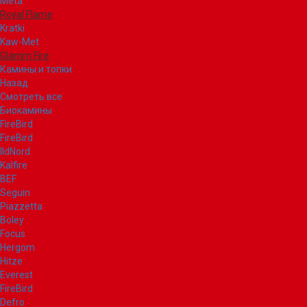
Meta
Royal Flame
Kratki
Kaw-Met
Glamm Fire
Камины и топки
Назад
Смотреть все
Биокамины
FireBird
FireBird
IldNord
Kalfire
BEF
Seguin
Piazzetta
Boley
Focus
Hergom
Hitze
Everest
FireBird
Defro