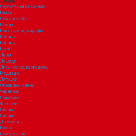
Тандыр
Скульптуры из бронзы
Назад
Смотреть все
Птицы
Еноты, змеи, жирафы
Кабаны
Бараны
Быки
Львы
Лошади
Лисы, волки, крокодилы
Медведи
Лягушки
Обезьяны, олени
Черепахи
Скамейки
Фонтаны
Слоны
Собаки
Дымоходы
Назад
Смотреть все