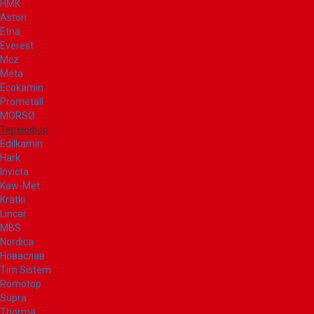
НМК
Aston
Etna
Everest
Mcz
Meta
Ecokamin
Prometall
MORSØ
Термофор
Edilkamin
Hark
Invicta
Kaw-Met
Kratki
Lincar
MBS
Nordica
Новаслав
Tim Sistem
Romotop
Supra
Thorma