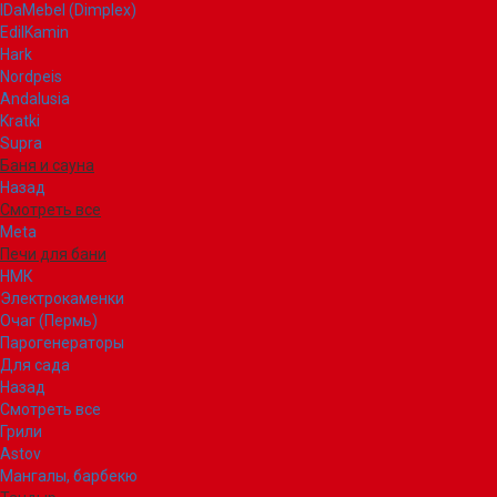
IDaMebel (Dimplex)
EdilKamin
Hark
Nordpeis
Andalusia
Kratki
Supra
Баня и сауна
Назад
Смотреть все
Meta
Печи для бани
НМК
Электрокаменки
Очаг (Пермь)
Парогенераторы
Для сада
Назад
Смотреть все
Грили
Astov
Мангалы, барбекю