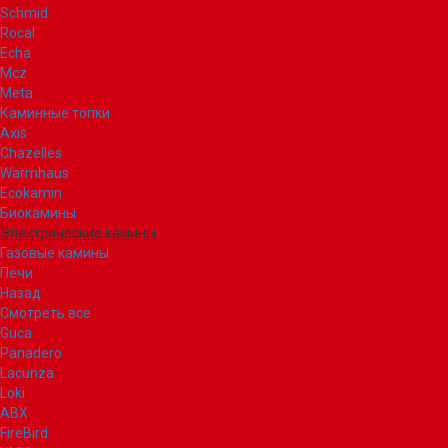
Schmid
Rocal
Echa
Mcz
Meta
Каминные топки
Axis
Chazelles
Warmhaus
Ecokamin
Биокамины
Электрические камины
Газовые камины
Печи
Назад
Смотреть все
Guca
Panadero
Lacunza
Loki
ABX
FireBird