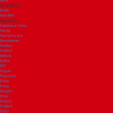
Meta
Royal Flame
Kratki
Kaw-Met
Glamm Fire
Камины и топки
Назад
Смотреть все
Биокамины
FireBird
FireBird
IldNord
Kalfire
BEF
Seguin
Piazzetta
Boley
Focus
Hergom
Hitze
Everest
FireBird
Defro