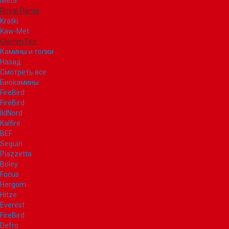
Meta
Royal Flame
Kratki
Kaw-Met
Glamm Fire
Камины и топки
Назад
Смотреть все
Биокамины
FireBird
FireBird
IldNord
Kalfire
BEF
Seguin
Piazzetta
Boley
Focus
Hergom
Hitze
Everest
FireBird
Defro