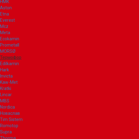
НМК
Aston
Etna
Everest
Mcz
Meta
Ecokamin
Prometall
MORSØ
Термофор
Edilkamin
Hark
Invicta
Kaw-Met
Kratki
Lincar
MBS
Nordica
Новаслав
Tim Sistem
Romotop
Supra
Thorma