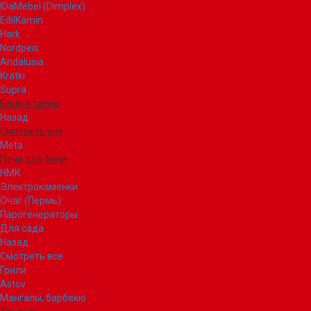
IDaMebel (Dimplex)
EdilKamin
Hark
Nordpeis
Andalusia
Kratki
Supra
Баня и сауна
Назад
Смотреть все
Meta
Печи для бани
НМК
Электрокаменки
Очаг (Пермь)
Парогенераторы
Для сада
Назад
Смотреть все
Грили
Astov
Мангалы, барбекю