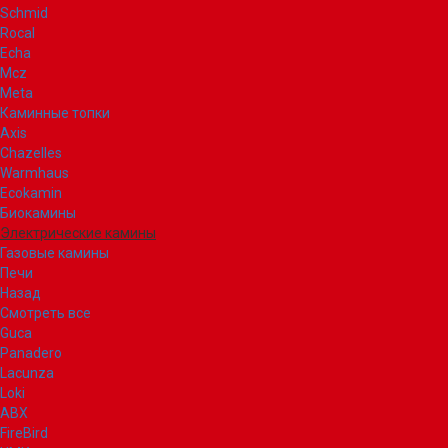
Schmid
Rocal
Echa
Mcz
Meta
Каминные топки
Axis
Chazelles
Warmhaus
Ecokamin
Биокамины
Электрические камины
Газовые камины
Печи
Назад
Смотреть все
Guca
Panadero
Lacunza
Loki
ABX
FireBird