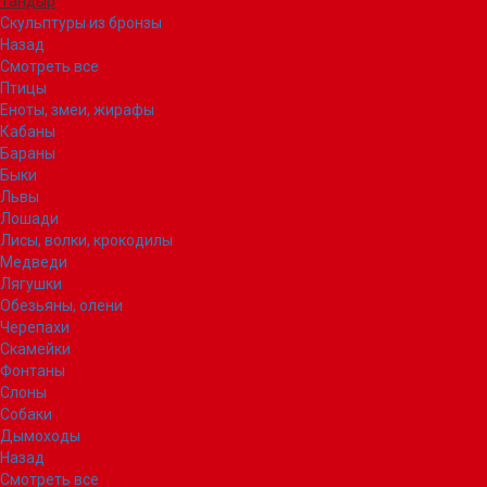
Тандыр
Скульптуры из бронзы
Назад
Смотреть все
Птицы
Еноты, змеи, жирафы
Кабаны
Бараны
Быки
Львы
Лошади
Лисы, волки, крокодилы
Медведи
Лягушки
Обезьяны, олени
Черепахи
Скамейки
Фонтаны
Слоны
Собаки
Дымоходы
Назад
Смотреть все