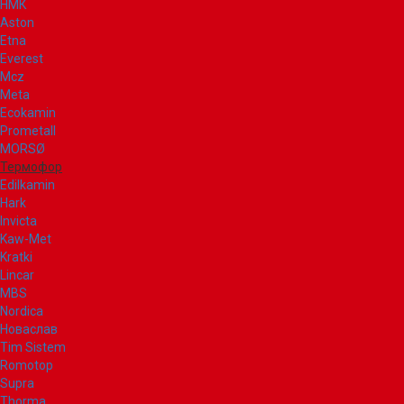
НМК
Aston
Etna
Everest
Mcz
Meta
Ecokamin
Prometall
MORSØ
Термофор
Edilkamin
Hark
Invicta
Kaw-Met
Kratki
Lincar
MBS
Nordica
Новаслав
Tim Sistem
Romotop
Supra
Thorma