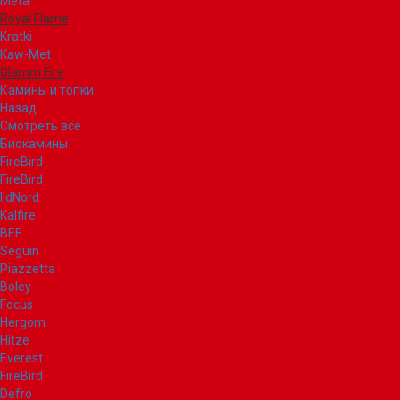
Meta
Royal Flame
Kratki
Kaw-Met
Glamm Fire
Камины и топки
Назад
Смотреть все
Биокамины
FireBird
FireBird
IldNord
Kalfire
BEF
Seguin
Piazzetta
Boley
Focus
Hergom
Hitze
Everest
FireBird
Defro