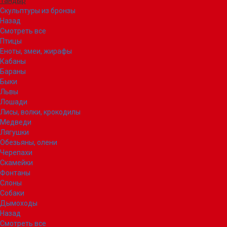
Тандыр
Скульптуры из бронзы
Назад
Смотреть все
Птицы
Еноты, змеи, жирафы
Кабаны
Бараны
Быки
Львы
Лошади
Лисы, волки, крокодилы
Медведи
Лягушки
Обезьяны, олени
Черепахи
Скамейки
Фонтаны
Слоны
Собаки
Дымоходы
Назад
Смотреть все