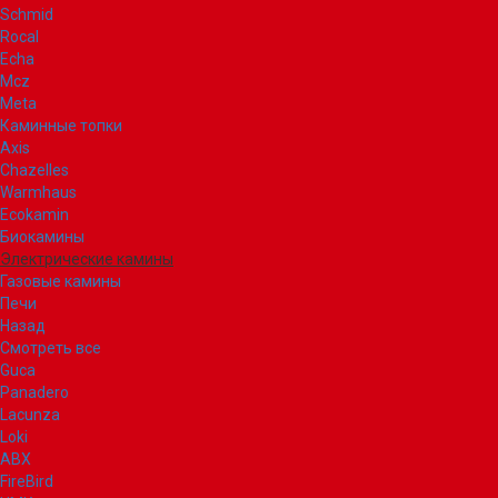
Schmid
Rocal
Echa
Mcz
Meta
Каминные топки
Axis
Chazelles
Warmhaus
Ecokamin
Биокамины
Электрические камины
Газовые камины
Печи
Назад
Смотреть все
Guca
Panadero
Lacunza
Loki
ABX
FireBird