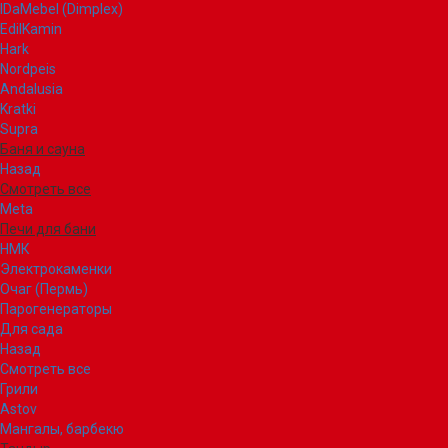
IDaMebel (Dimplex)
EdilKamin
Hark
Nordpeis
Andalusia
Kratki
Supra
Баня и сауна
Назад
Смотреть все
Meta
Печи для бани
НМК
Электрокаменки
Очаг (Пермь)
Парогенераторы
Для сада
Назад
Смотреть все
Грили
Astov
Мангалы, барбекю